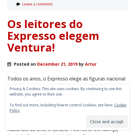
Leave a comment
Os leitores do
Expresso elegem
Ventura!
Posted on
December 21, 2019
by
Artur
Todos os anos, o Expresso elege as figuras nacional
e internacional do ano.
Privacy & Cookies: This site uses cookies. By continuing to use this
website, you agree to their use.
A redacção escolhe um lote de candidatos e, depois,
To find out more, including how to control cookies, see here:
Cookie
procede-se í votação.
Policy
Este ano, escolheram para candidatos a figuras
nacionais do ano, o cardeal Tolentino Mendonça,