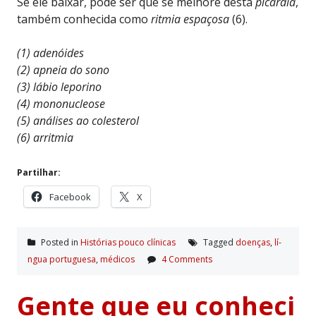
Se ele baixar, pode ser que se melhore desta
picardia
,
também conhecida como
ritmia espaçosa
(6).
(1) adenóides
(2) apneia do sono
(3) lábio leporino
(4) mononucleose
(5) análises ao colesterol
(6) arritmia
Partilhar:
Facebook
X
Posted in
Histórias pouco clí­nicas
Tagged
doenças
,
lí­
ngua portuguesa
,
médicos
4 Comments
Gente que eu conheci