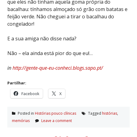
que eles não tinham aquela goma própria do
bacalhau: tínhamos almoçado só grão com batatas e
feijão verde. Não cheguei a tirar o bacalhau do
congelador!
E a sua amiga não disse nada?
Não – ela ainda está pior do que eu!…
in
http://gente-que-eu-conheci.blogs.sapo.pt/
Partilhar:
Facebook
X
Posted in
Histórias pouco clí­nicas
Tagged
histórias
,
memórias
Leave a comment