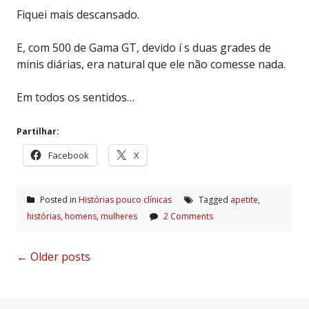
Fiquei mais descansado.
E, com 500 de Gama GT, devido í s duas grades de
minis diárias, era natural que ele não comesse nada.
Em todos os sentidos…
Partilhar:
Facebook
X
Posted in
Histórias pouco clí­nicas
Tagged
apetite
,
histórias
,
homens
,
mulheres
2 Comments
Posts
←
Older posts
navigation