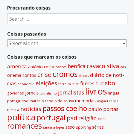
Procurando coisas
Search
for:
Coisas passadas
Coisas
passadas
Coisas que marcam os coisos
cavaco silva
benfica
américa
antónio costa
cds
bancos
cromos
crise
diário de notí­
contos
cinema
discos
futebol
eleições
cias
filmes
economia
ferreira leite
livros
jornalistas
jornais
lí­ngua
governos
jornalismo
memórias
portuguesa
marcelo rebelo de sousa
miguel relvas
passos coelho
notí­cias
paulo portas
míºsica
polí­tica
portugal
psd
religião
rios
romances
sexo
séries
sporting
santana lopes