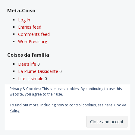
Meta-Coiso
Log in
Entries feed
Comments feed
WordPress.org
Coisos da famí­lia
Dee's life
0
La Plume Dissidente
0
Life is simple
0
Macacos sem galho
0
Privacy & Cookies: This site uses cookies. By continuing to use this
Os Especialistas
0
website, you agree to their use.
To find out more, including how to control cookies, see here:
Cookie
Os meus Coisos
Policy
Deus
0
Velho Coiso
0