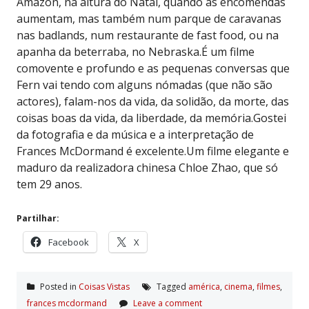
Amazon, na altura do Natal, quando as encomendas
aumentam, mas também num parque de caravanas
nas badlands, num restaurante de fast food, ou na
apanha da beterraba, no Nebraska.É um filme
comovente e profundo e as pequenas conversas que
Fern vai tendo com alguns nómadas (que não são
actores), falam-nos da vida, da solidão, da morte, das
coisas boas da vida, da liberdade, da memória.Gostei
da fotografia e da música e a interpretação de
Frances McDormand é excelente.Um filme elegante e
maduro da realizadora chinesa Chloe Zhao, que só
tem 29 anos.
Partilhar:
Facebook
X
Posted in
Coisas Vistas
Tagged
américa
,
cinema
,
filmes
,
frances mcdormand
Leave a comment