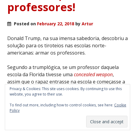
professores!
Posted on
February 22, 2018
by
Artur
Donald Trump, na sua imensa sabedoria, descobriu a
solução para os tiroteios nas escolas norte-
americanas: armar os professores.
Segundo a trumplógica, se um professor daquela
escola da Florida tivesse uma
concealed weapon
,
assim que o rapaz entrasse na escola e começasse a
disparar, o sí´tor sacava da arma e dava-lhe um tiro.
Privacy & Cookies: This site uses cookies. By continuing to use this
website, you agree to their use.
Em vez de morrerem 17 miúdos, teriam morrido,
digamos, cinco ou seis.
To find out more, including how to control cookies, see here:
Cookie
Policy
A menos que o sí´tor falhasse e o atirador matasse
também o professor.