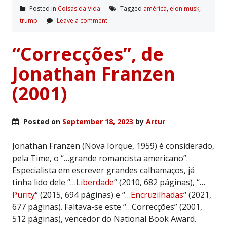
Posted in
Coisas da Vida
Tagged
américa
,
elon musk
,
trump
Leave a comment
“Correcções”, de
Jonathan Franzen
(2001)
Posted on
September 18, 2023
by
Artur
Jonathan Franzen (Nova Iorque, 1959) é considerado,
pela Time, o “…grande romancista americano”.
Especialista em escrever grandes calhamaços, já
tinha lido dele “…
Liberdade
“ (2010, 682 páginas), “…
Purity
“ (2015, 694 páginas) e “…
Encruzilhadas
“ (2021,
677 páginas). Faltava-se este “…Correcções” (2001,
512 páginas), vencedor do National Book Award.