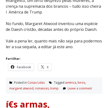
evangélico, um certo desprezo pelas mulheres, a
crença na supremacia dos brancos – tudo isso cheira
í América de Trump.
No fundo, Margaret Atwood inventou uma espécie
de Daesh cristão, décadas antes do próprio Daesh.
Vale a pena ler, quanto mais não seja para podermos
ler a sua sequela, a editar já este ano.
Partilhar:
Facebook
X
Posted in
Coisas Lidas
Tagged
américa
,
livros
,
margaret atwood
,
romances
,
trump
Leave a comment
í€s armas,