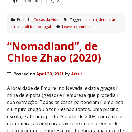
Facebook
X
Posted in
Coisas da Vida
Tagged
américa
,
democracia
,
israel
,
polí­tica
,
portugal
Leave a comment
“Nomadland”, de
Chloe Zhao (2020)
Posted on
April 30, 2021
by
Artur
A localidade de Empire, no Nevada, existia graças í
mina de gipsita (gesso) e í empresa que procedia í
sua extracção. Todas as casas pertenciam í empresa
e Empire chegou a ter 750 habitantes, uma piscina,
escola, e até aeroporto. A partir de 2008, com a crise
económica, a construção civil deixou de precisar de
tanto pladur e a empresa foi í falência; a maior parte