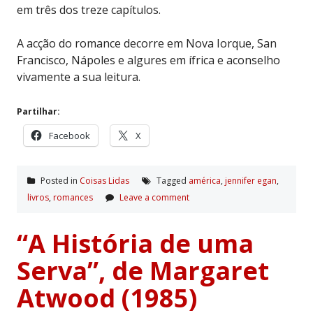
em três dos treze capítulos.
A acção do romance decorre em Nova Iorque, San
Francisco, Nápoles e algures em ífrica e aconselho
vivamente a sua leitura.
Partilhar:
Facebook
X
Posted in
Coisas Lidas
Tagged
américa
,
jennifer egan
,
livros
,
romances
Leave a comment
“A História de uma
Serva”, de Margaret
Atwood (1985)