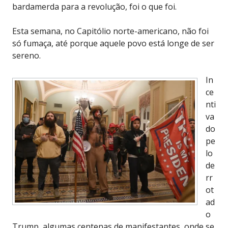
bardamerda para a revolução, foi o que foi.
Esta semana, no Capitólio norte-americano, não foi
só fumaça, até porque aquele povo está longe de ser
sereno.
In
ce
nti
va
do
pe
lo
de
rr
ot
ad
o
Trump, algumas centenas de manifestantes, onde se