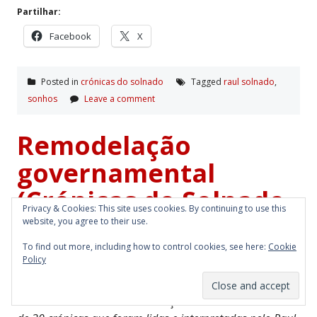
Partilhar:
Facebook
X
Posted in
crónicas do solnado
Tagged
raul solnado
,
sonhos
Leave a comment
Remodelação
governamental
(Crónicas do Solnado
Privacy & Cookies: This site uses cookies. By continuing to use this
– 6.4.1984)
website, you agree to their use.
To find out more, including how to control cookies, see here:
Cookie
Policy
Posted on
July 11, 2022
by
Artur
Entre dezembro de 1983 e março de 1985 escrevi mais