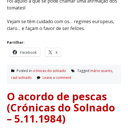
Foi aquilo a que se pode chamar uma afirmação dos
tomates!
Vejam se têm cuidado com os… regimes europeus,
claro… e façam o favor de ser felizes.
Partilhar:
Facebook
X
Posted in
crónicas do solnado
Tagged
mário soares
,
raul solnado
Leave a comment
O acordo de pescas
(Crónicas do Solnado
– 5.11.1984)