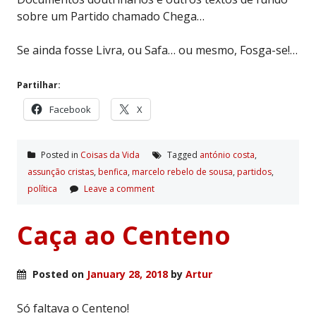
sobre um Partido chamado Chega…
Se ainda fosse Livra, ou Safa… ou mesmo, Fosga-se!…
Partilhar:
Facebook
X
Posted in
Coisas da Vida
Tagged
antónio costa
,
assunção cristas
,
benfica
,
marcelo rebelo de sousa
,
partidos
,
polí­tica
Leave a comment
Caça ao Centeno
Posted on
January 28, 2018
by
Artur
Só faltava o Centeno!