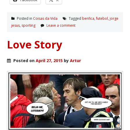
Posted in
Coisas da Vida
Tagged
benfica
,
futebol
,
jorge
jesus
,
sporting
Leave a comment
Love Story
Posted on
April 27, 2015
by
Artur