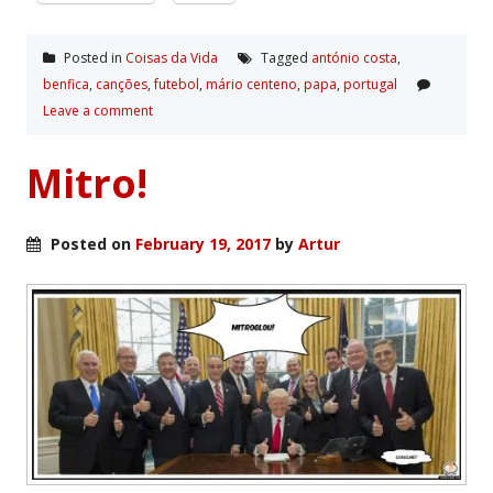
Posted in
Coisas da Vida
Tagged
antónio costa
,
benfica
,
canções
,
futebol
,
mário centeno
,
papa
,
portugal
Leave a comment
Mitro!
Posted on
February 19, 2017
by
Artur