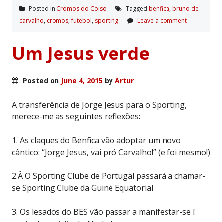
Posted in
Cromos do Coiso
Tagged
benfica
,
bruno de
carvalho
,
cromos
,
futebol
,
sporting
Leave a comment
Um Jesus verde
Posted on
June 4, 2015
by
Artur
A transferência de Jorge Jesus para o Sporting,
merece-me as seguintes reflexões:
1. As claques do Benfica vão adoptar um novo
cântico: “Jorge Jesus, vai pró Carvalho!” (e foi mesmo!)
2.Â O Sporting Clube de Portugal passará a chamar-
se Sporting Clube da Guiné Equatorial
3. Os lesados do BES vão passar a manifestar-se í