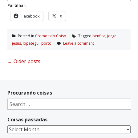
Partilhar:
Facebook
X
Posted in
Cromos do Coiso
Tagged
benfica
,
jorge
jesus
,
lopetegui
,
porto
Leave a comment
Posts
←
Older posts
navigation
Procurando coisas
Search
for:
Coisas passadas
Coisas
passadas