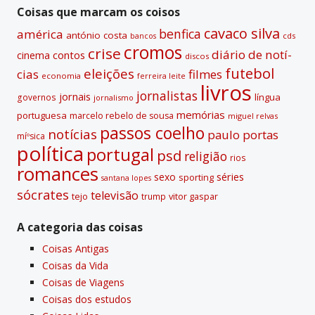
Coisas que marcam os coisos
cavaco silva
benfica
américa
antónio costa
cds
bancos
cromos
crise
diário de notí­
contos
cinema
discos
futebol
eleições
cias
filmes
economia
ferreira leite
livros
jornalistas
jornais
lí­ngua
governos
jornalismo
memórias
portuguesa
marcelo rebelo de sousa
miguel relvas
passos coelho
notí­cias
paulo portas
míºsica
polí­tica
portugal
psd
religião
rios
romances
sexo
séries
sporting
santana lopes
sócrates
televisão
tejo
vitor gaspar
trump
A categoria das coisas
Coisas Antigas
Coisas da Vida
Coisas de Viagens
Coisas dos estudos