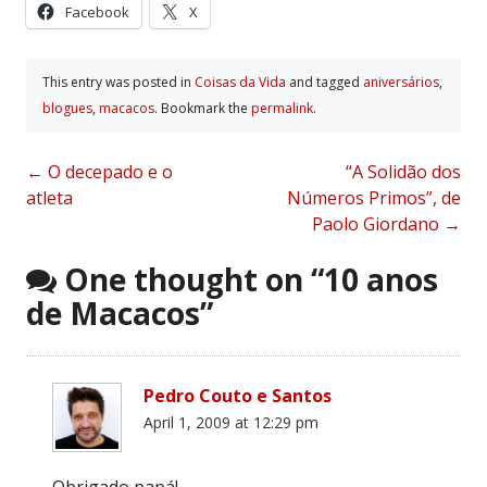
Facebook
X
This entry was posted in
Coisas da Vida
and tagged
aniversários
,
blogues
,
macacos
. Bookmark the
permalink
.
Post
←
O decepado e o
“A Solidão dos
atleta
Números Primos”, de
navigation
Paolo Giordano
→
One thought on “
10 anos
de Macacos
”
Pedro Couto e Santos
April 1, 2009 at 12:29 pm
Obrigado papá!