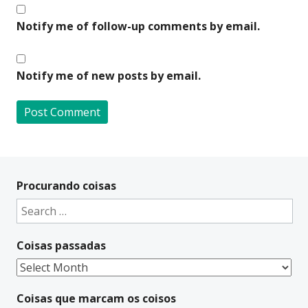
Notify me of follow-up comments by email.
Notify me of new posts by email.
A
l
t
Procurando coisas
e
Search
r
for:
n
Coisas passadas
a
t
Coisas
i
passadas
v
Coisas que marcam os coisos