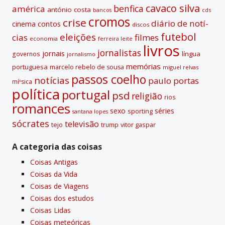
e
cavaco silva
benfica
américa
antónio costa
cds
bancos
:
cromos
crise
diário de notí­
contos
cinema
discos
futebol
eleições
cias
filmes
economia
ferreira leite
livros
jornalistas
jornais
lí­ngua
governos
jornalismo
memórias
portuguesa
marcelo rebelo de sousa
miguel relvas
passos coelho
notí­cias
paulo portas
míºsica
polí­tica
portugal
psd
religião
rios
romances
sexo
séries
sporting
santana lopes
sócrates
televisão
tejo
vitor gaspar
trump
A categoria das coisas
Coisas Antigas
Coisas da Vida
Coisas de Viagens
Coisas dos estudos
Coisas Lidas
Coisas meteóricas