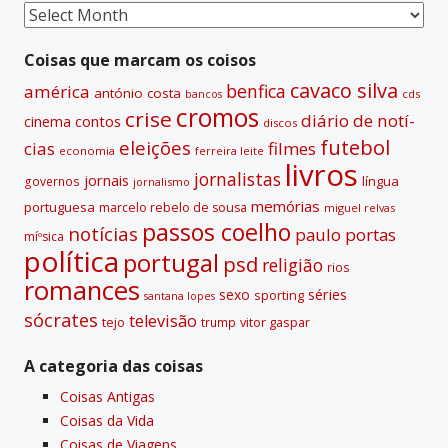
t
Coisas
i
passadas
v
Coisas que marcam os coisos
e
cavaco silva
benfica
américa
antónio costa
cds
bancos
:
cromos
crise
diário de notí­
contos
cinema
discos
futebol
eleições
cias
filmes
economia
ferreira leite
livros
jornalistas
jornais
lí­ngua
governos
jornalismo
memórias
portuguesa
marcelo rebelo de sousa
miguel relvas
passos coelho
notí­cias
paulo portas
míºsica
polí­tica
portugal
psd
religião
rios
romances
sexo
séries
sporting
santana lopes
sócrates
televisão
tejo
vitor gaspar
trump
A categoria das coisas
Coisas Antigas
Coisas da Vida
Coisas de Viagens