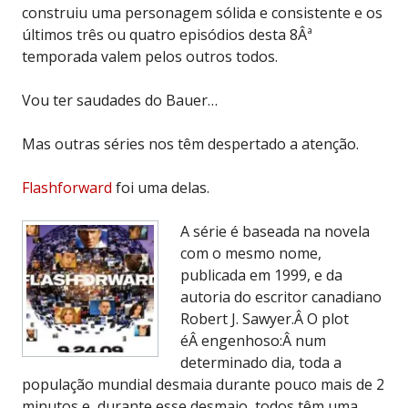
construiu uma personagem sólida e consistente e os
últimos três ou quatro episódios desta 8Âª
temporada valem pelos outros todos.
Vou ter saudades do Bauer…
Mas outras séries nos têm despertado a atenção.
Flashforward
foi uma delas.
A série é baseada na novela
com o mesmo nome,
publicada em 1999, e da
autoria do escritor canadiano
Robert J. Sawyer.Â O plot
éÂ engenhoso:Â num
determinado dia, toda a
população mundial desmaia durante pouco mais de 2
minutos e, durante esse desmaio, todos têm uma