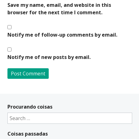
Save my name, email, and website in this
browser for the next time I comment.
Notify me of follow-up comments by email.
Notify me of new posts by email.
A
l
t
Procurando coisas
e
Search
r
for:
n
Coisas passadas
a