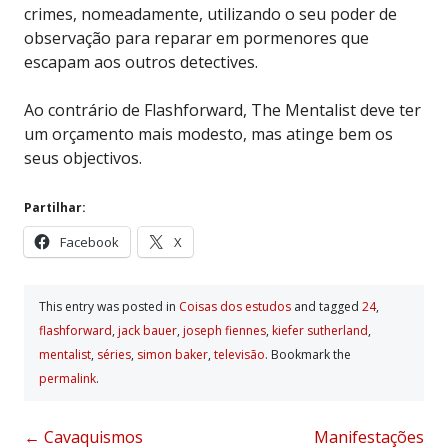
crimes, nomeadamente, utilizando o seu poder de
observação para reparar em pormenores que
escapam aos outros detectives.
Ao contrário de Flashforward, The Mentalist deve ter
um orçamento mais modesto, mas atinge bem os
seus objectivos.
Partilhar:
Facebook
X
This entry was posted in
Coisas dos estudos
and tagged
24
,
flashforward
,
jack bauer
,
joseph fiennes
,
kiefer sutherland
,
mentalist
,
séries
,
simon baker
,
televisão
. Bookmark the
permalink
.
Post
←
Cavaquismos
Manifestações