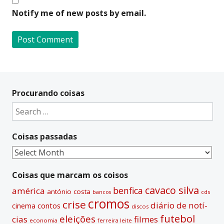
Notify me of new posts by email.
A
l
t
Procurando coisas
e
Search
r
for:
n
Coisas passadas
a
t
Coisas
i
passadas
v
Coisas que marcam os coisos
e
cavaco silva
benfica
américa
antónio costa
cds
bancos
:
cromos
crise
diário de notí­
contos
cinema
discos
futebol
eleições
cias
filmes
economia
ferreira leite