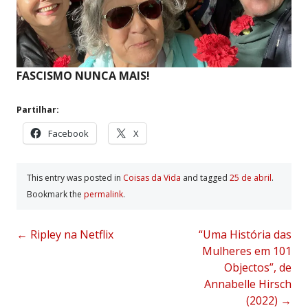
FASCISMO NUNCA MAIS!
Partilhar:
Facebook
X
This entry was posted in
Coisas da Vida
and tagged
25 de abril
.
Bookmark the
permalink
.
Post
←
Ripley na Netflix
“Uma História das
Mulheres em 101
navigation
Objectos”, de
Annabelle Hirsch
(2022)
→