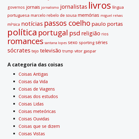
livros
jornalistas
jornais
lí­ngua
governos
jornalismo
memórias
portuguesa
marcelo rebelo de sousa
miguel relvas
passos coelho
notí­cias
paulo portas
míºsica
polí­tica
portugal
psd
religião
rios
romances
sexo
séries
sporting
santana lopes
sócrates
televisão
tejo
vitor gaspar
trump
A categoria das coisas
Coisas Antigas
Coisas da Vida
Coisas de Viagens
Coisas dos estudos
Coisas Lidas
Coisas meteóricas
Coisas Ouvidas
Coisas que se dizem
Coisas Vistas