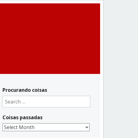
Procurando coisas
Search
for:
Coisas passadas
Coisas
passadas