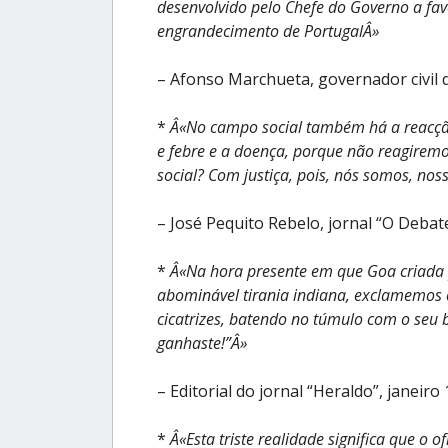
desenvolvido pelo Chefe do Governo a fav
engrandecimento de PortugalÂ»
– Afonso Marchueta, governador civil 
*
Â«No campo social também há a reacção,
e febre e a doença, porque não reagiremo
social? Com justiça, pois, nós somos, nos
– José Pequito Rebelo, jornal “O Debat
*
Â«Na hora presente em que Goa criada p
abominável tirania indiana, exclamemos 
cicatrizes, batendo no túmulo com o seu b
ganhaste!”Â»
– Editorial do jornal “Heraldo”, janeiro
*
Â«Esta triste realidade significa que o o