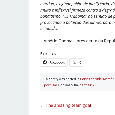
e árduo, exigindo, além de inteligência, d
muita e inflexível firmeza contra a degra
banditismo. (…) Trabalhar no sentido de p
provocando a poluição das almas, para m
actuaisÂ»
.
– Amério Thomaz, presidente da Repúbl
Partilhar:
Facebook
X
This entry was posted in
Coisas da Vida
,
Memóri
portugal
. Bookmark the
permalink
.
Post
←
The amazing team goal!