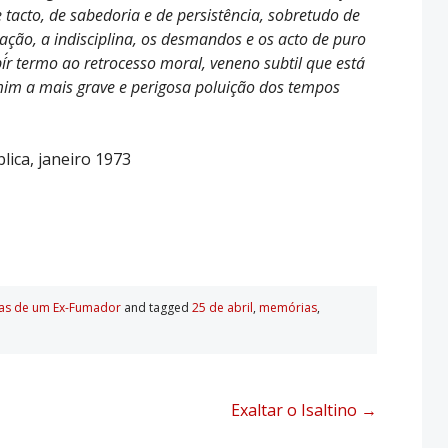
e tacto, de sabedoria e de persistência, sobretudo de
dação, a indisciplina, os desmandos e os acto de puro
í´r termo ao retrocesso moral, veneno subtil que está
im a mais grave e perigosa poluição dos tempos
ica, janeiro 1973
as de um Ex-Fumador
and tagged
25 de abril
,
memórias
,
Exaltar o Isaltino
→