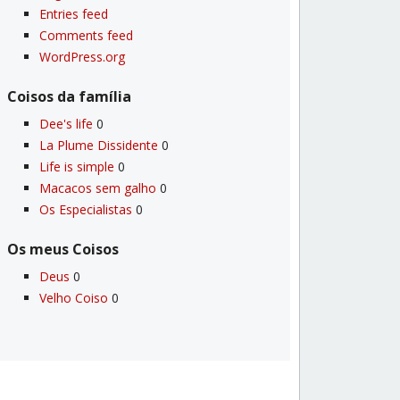
Entries feed
Comments feed
WordPress.org
Coisos da famí­lia
Dee's life
0
La Plume Dissidente
0
Life is simple
0
Macacos sem galho
0
Os Especialistas
0
Os meus Coisos
Deus
0
Velho Coiso
0