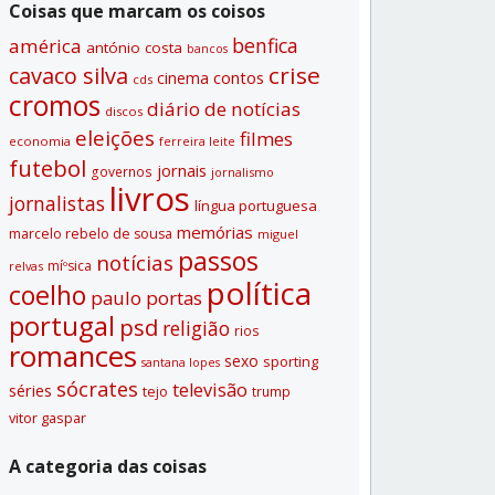
Coisas que marcam os coisos
benfica
américa
antónio costa
bancos
crise
cavaco silva
contos
cinema
cds
cromos
diário de notí­cias
discos
eleições
filmes
economia
ferreira leite
futebol
jornais
governos
jornalismo
livros
jornalistas
lí­ngua portuguesa
memórias
marcelo rebelo de sousa
miguel
passos
notí­cias
míºsica
relvas
polí­tica
coelho
paulo portas
portugal
psd
religião
rios
romances
sexo
sporting
santana lopes
sócrates
televisão
séries
tejo
trump
vitor gaspar
A categoria das coisas