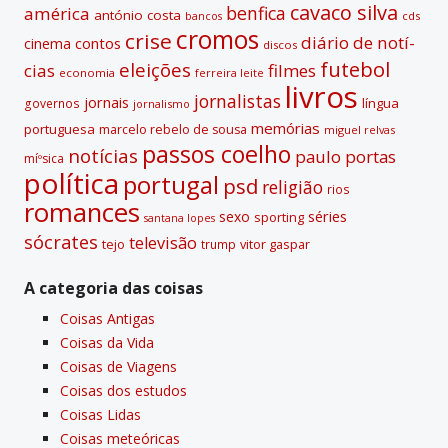
e
cavaco silva
benfica
américa
antónio costa
cds
bancos
:
cromos
crise
diário de notí­
contos
cinema
discos
futebol
eleições
cias
filmes
economia
ferreira leite
livros
jornalistas
jornais
lí­ngua
governos
jornalismo
memórias
portuguesa
marcelo rebelo de sousa
miguel relvas
passos coelho
notí­cias
paulo portas
míºsica
polí­tica
portugal
psd
religião
rios
romances
sexo
séries
sporting
santana lopes
sócrates
televisão
tejo
vitor gaspar
trump
A categoria das coisas
Coisas Antigas
Coisas da Vida
Coisas de Viagens
Coisas dos estudos
Coisas Lidas
Coisas meteóricas