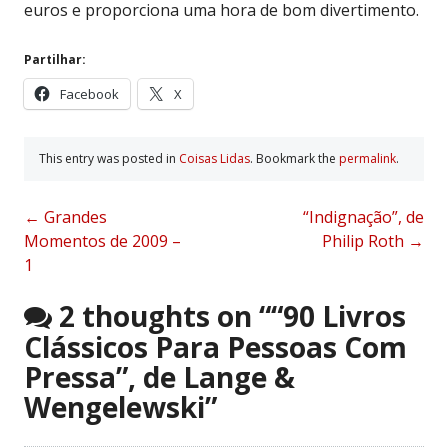
euros e proporciona uma hora de bom divertimento.
Partilhar:
Facebook
X
This entry was posted in
Coisas Lidas
. Bookmark the
permalink
.
Post
←
Grandes
“Indignação”, de
Momentos de 2009 –
Philip Roth
→
navigation
1
2 thoughts on “
“90 Livros
Clássicos Para Pessoas Com
Pressa”, de Lange &
Wengelewski
”