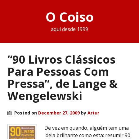
O Coiso
aqui desde 1999
“90 Livros Clássicos
Para Pessoas Com
Pressa”, de Lange &
Wengelewski
Posted on
December 27, 2009
by
Artur
De vez em quando, alguém tem uma
ideia brilhante como esta: resumir 90