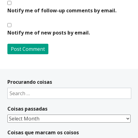
Notify me of follow-up comments by email.
Notify me of new posts by email.
A
l
t
Procurando coisas
e
Search
r
for:
n
Coisas passadas
a
t
Coisas
i
passadas
v
Coisas que marcam os coisos