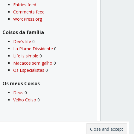
Entries feed
Comments feed
WordPress.org
Coisos da famí­lia
Dee's life
0
La Plume Dissidente
0
Life is simple
0
Macacos sem galho
0
Os Especialistas
0
Os meus Coisos
Deus
0
Velho Coiso
0