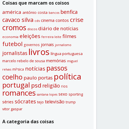
Coisas que marcam os coisos
benfica
américa
antónio costa
bancos
crise
cavaco silva
contos
cinema
cds
cromos
diário de notí­cias
discos
eleições
filmes
economia
ferreira leite
futebol
jornais
governos
jornalismo
livros
jornalistas
lí­ngua portuguesa
memórias
marcelo rebelo de sousa
miguel
passos
notí­cias
míºsica
relvas
polí­tica
coelho
paulo portas
portugal
psd
religião
rios
romances
sexo
sporting
santana lopes
sócrates
televisão
séries
tejo
trump
vitor gaspar
A categoria das coisas