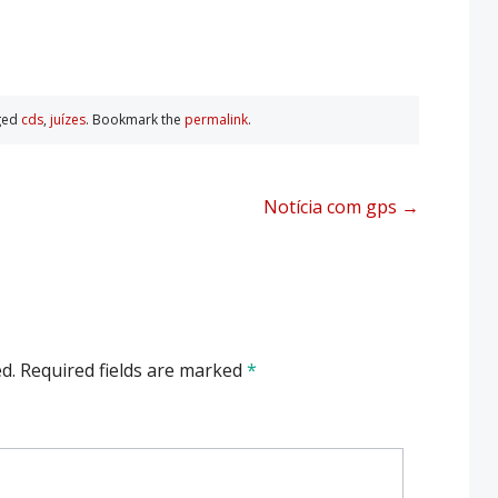
ged
cds
,
juí­zes
. Bookmark the
permalink
.
Notícia com gps
→
d.
Required fields are marked
*