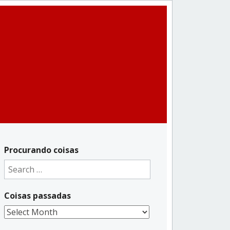
Procurando coisas
Search
for:
Coisas passadas
Coisas
passadas