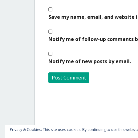
Save my name, email, and website i
Notify me of follow-up comments b
Notify me of new posts by email.
A
l
t
e
r
Privacy & Cookies: This site uses cookies. By continuing to use this website
n