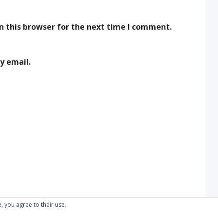
n this browser for the next time I comment.
y email.
, you agree to their use.
Proudly powered by WordPress
|
Theme: Kubrick 2014.