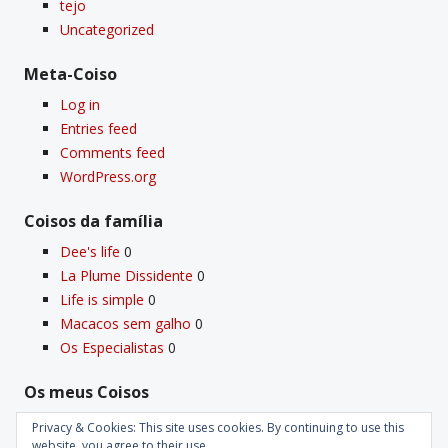
tejo
Uncategorized
Meta-Coiso
Log in
Entries feed
Comments feed
WordPress.org
Coisos da famí­lia
Dee's life
0
La Plume Dissidente
0
Life is simple
0
Macacos sem galho
0
Os Especialistas
0
Os meus Coisos
Deus
0
Privacy & Cookies: This site uses cookies. By continuing to use this
Velho Coiso
0
website, you agree to their use.