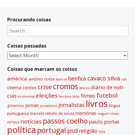
A
l
t
Procurando coisas
e
Search
r
for:
n
Coisas passadas
a
t
Coisas
i
passadas
v
Coisas que marcam os coisos
e
cavaco silva
benfica
américa
antónio costa
cds
bancos
:
cromos
crise
diário de notí­
contos
cinema
discos
futebol
eleições
cias
filmes
economia
ferreira leite
livros
jornalistas
jornais
lí­ngua
governos
jornalismo
memórias
portuguesa
marcelo rebelo de sousa
miguel relvas
passos coelho
notí­cias
paulo portas
míºsica
polí­tica
portugal
psd
religião
rios