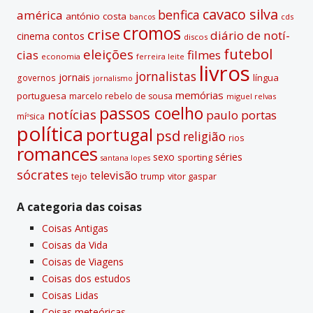
e
cavaco silva
benfica
américa
antónio costa
cds
bancos
:
cromos
crise
diário de notí­
contos
cinema
discos
futebol
eleições
cias
filmes
economia
ferreira leite
livros
jornalistas
jornais
lí­ngua
governos
jornalismo
memórias
portuguesa
marcelo rebelo de sousa
miguel relvas
passos coelho
notí­cias
paulo portas
míºsica
polí­tica
portugal
psd
religião
rios
romances
sexo
séries
sporting
santana lopes
sócrates
televisão
tejo
vitor gaspar
trump
A categoria das coisas
Coisas Antigas
Coisas da Vida
Coisas de Viagens
Coisas dos estudos
Coisas Lidas
Coisas meteóricas