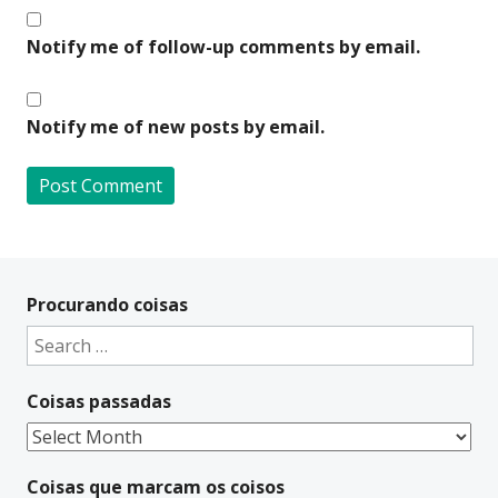
Notify me of follow-up comments by email.
Notify me of new posts by email.
A
l
t
Procurando coisas
e
Search
r
for:
n
Coisas passadas
a
t
Coisas
i
passadas
v
Coisas que marcam os coisos