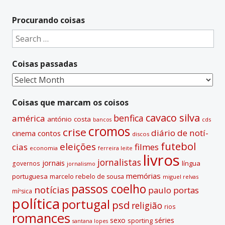
l
t
Procurando coisas
e
Search
r
for:
n
Coisas passadas
a
t
Coisas
i
passadas
v
Coisas que marcam os coisos
e
cavaco silva
benfica
américa
antónio costa
cds
bancos
:
cromos
crise
diário de notí­
contos
cinema
discos
futebol
eleições
cias
filmes
economia
ferreira leite
livros
jornalistas
jornais
lí­ngua
governos
jornalismo
memórias
portuguesa
marcelo rebelo de sousa
miguel relvas
passos coelho
notí­cias
paulo portas
míºsica
polí­tica
portugal
psd
religião
rios
romances
sexo
séries
sporting
santana lopes