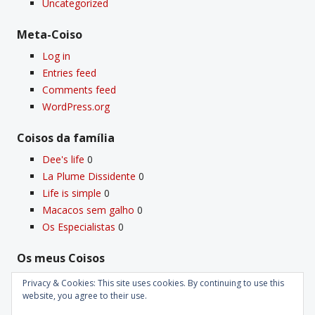
Uncategorized
Meta-Coiso
Log in
Entries feed
Comments feed
WordPress.org
Coisos da famí­lia
Dee's life
0
La Plume Dissidente
0
Life is simple
0
Macacos sem galho
0
Os Especialistas
0
Os meus Coisos
Deus
0
Privacy & Cookies: This site uses cookies. By continuing to use this
website, you agree to their use.
Velho Coiso
0