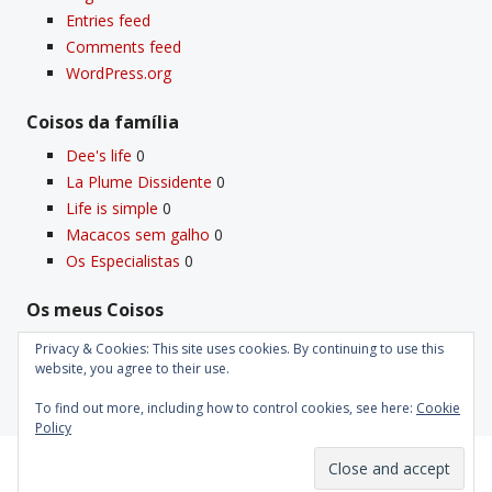
Entries feed
Comments feed
WordPress.org
Coisos da famí­lia
Dee's life
0
La Plume Dissidente
0
Life is simple
0
Macacos sem galho
0
Os Especialistas
0
Os meus Coisos
Deus
0
Privacy & Cookies: This site uses cookies. By continuing to use this
website, you agree to their use.
Velho Coiso
0
To find out more, including how to control cookies, see here:
Cookie
Policy
Proudly powered by WordPress
|
Theme: Kubrick 2014.