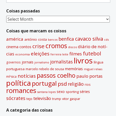
for:
n
Coisas passadas
a
t
Coisas
i
passadas
v
Coisas que marcam os coisos
e
cavaco silva
benfica
américa
antónio costa
cds
bancos
:
cromos
crise
diário de notí­
contos
cinema
discos
futebol
eleições
cias
filmes
economia
ferreira leite
livros
jornalistas
jornais
lí­ngua
governos
jornalismo
memórias
portuguesa
marcelo rebelo de sousa
miguel relvas
passos coelho
notí­cias
paulo portas
míºsica
polí­tica
portugal
psd
religião
rios
romances
sexo
séries
sporting
santana lopes
sócrates
televisão
tejo
vitor gaspar
trump
A categoria das coisas