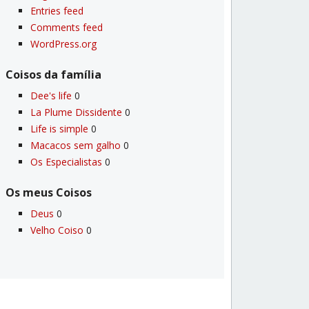
Entries feed
Comments feed
WordPress.org
Coisos da famí­lia
Dee's life
0
La Plume Dissidente
0
Life is simple
0
Macacos sem galho
0
Os Especialistas
0
Os meus Coisos
Deus
0
Velho Coiso
0