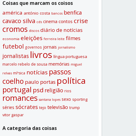
Coisas que marcam os coisos
benfica
américa
antónio costa
bancos
crise
cavaco silva
contos
cinema
cds
cromos
diário de notí­cias
discos
eleições
filmes
economia
ferreira leite
futebol
jornais
governos
jornalismo
livros
jornalistas
lí­ngua portuguesa
memórias
marcelo rebelo de sousa
miguel
passos
notí­cias
míºsica
relvas
polí­tica
coelho
paulo portas
portugal
psd
religião
rios
romances
sexo
sporting
santana lopes
sócrates
televisão
séries
tejo
trump
vitor gaspar
A categoria das coisas