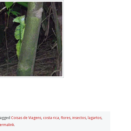
tagged
Coisas de Viagens
,
costa rica
,
flores
,
insectos
,
lagartos
,
ermalink
.