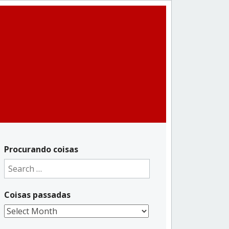
Procurando coisas
Search
for:
Coisas passadas
Coisas
passadas