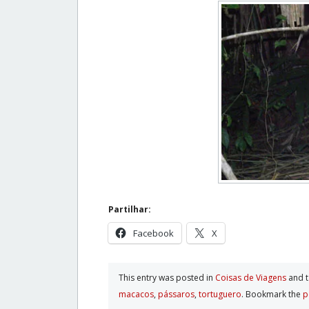
Partilhar:
Facebook
X
This entry was posted in
Coisas de Viagens
and 
macacos
,
pássaros
,
tortuguero
. Bookmark the
p