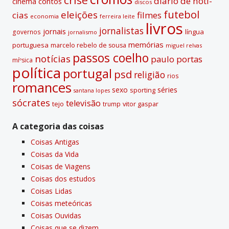
diário de notí­
contos
cinema
discos
futebol
eleições
cias
filmes
economia
ferreira leite
livros
jornalistas
jornais
lí­ngua
governos
jornalismo
memórias
portuguesa
marcelo rebelo de sousa
miguel relvas
passos coelho
notí­cias
paulo portas
míºsica
polí­tica
portugal
psd
religião
rios
romances
sexo
séries
sporting
santana lopes
sócrates
televisão
tejo
vitor gaspar
trump
A categoria das coisas
Coisas Antigas
Coisas da Vida
Coisas de Viagens
Coisas dos estudos
Coisas Lidas
Coisas meteóricas
Coisas Ouvidas
Coisas que se dizem