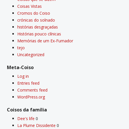
Coisas Vistas
Cromos do Coiso
crónicas do solnado
histórias desgraçadas
Histórias pouco clí­nicas
Memórias de um Ex-Fumador
tejo
Uncategorized
Meta-Coiso
Log in
Entries feed
Comments feed
WordPress.org
Coisos da famí­lia
Dee's life
0
La Plume Dissidente
0