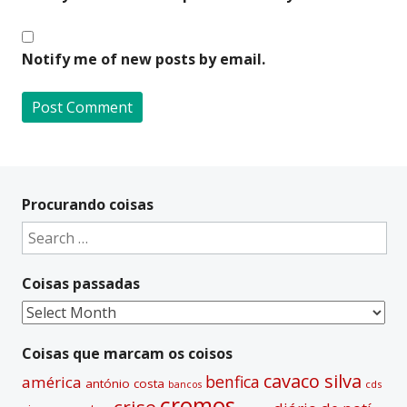
Notify me of new posts by email.
A
l
t
Procurando coisas
e
Search
r
for:
n
Coisas passadas
a
t
Coisas
i
passadas
v
Coisas que marcam os coisos
e
cavaco silva
benfica
américa
antónio costa
cds
bancos
:
cromos
crise