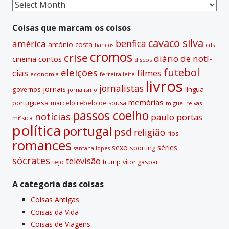
t
Coisas
i
passadas
v
Coisas que marcam os coisos
e
cavaco silva
benfica
américa
antónio costa
cds
bancos
:
cromos
crise
diário de notí­
contos
cinema
discos
futebol
eleições
cias
filmes
economia
ferreira leite
livros
jornalistas
jornais
lí­ngua
governos
jornalismo
memórias
portuguesa
marcelo rebelo de sousa
miguel relvas
passos coelho
notí­cias
paulo portas
míºsica
polí­tica
portugal
psd
religião
rios
romances
sexo
séries
sporting
santana lopes
sócrates
televisão
tejo
vitor gaspar
trump
A categoria das coisas
Coisas Antigas
Coisas da Vida
Coisas de Viagens