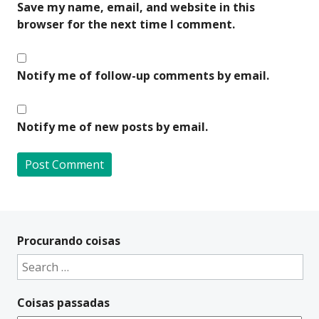
Save my name, email, and website in this
browser for the next time I comment.
Notify me of follow-up comments by email.
Notify me of new posts by email.
A
l
t
Procurando coisas
e
Search
r
for:
n
Coisas passadas
a