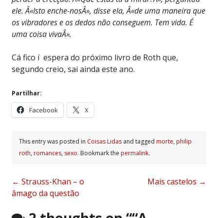
ele. Â«Isto enche-nosÂ», disse ela, Â«de uma maneira que
os vibradores e os dedos não conseguem. Tem vida. É
uma coisa vivaÂ».
Cá fico í espera do próximo livro de Roth que,
segundo creio, sai ainda este ano.
Partilhar:
Facebook
X
This entry was posted in
Coisas Lidas
and tagged
morte
,
philip
roth
,
romances
,
sexo
. Bookmark the
permalink
.
Post
←
Strauss-Khan – o
Mais castelos
→
âmago da questão
navigation
2 thoughts on “
“A