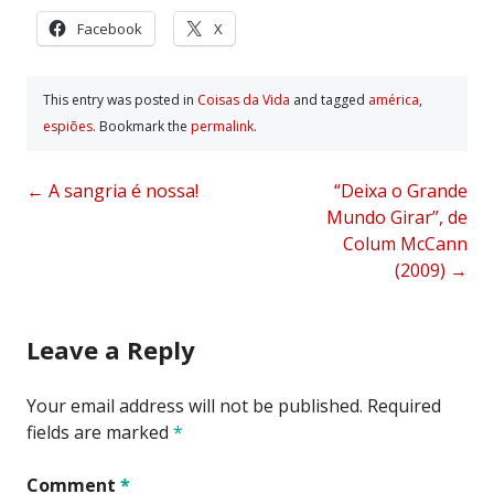
Facebook
X
This entry was posted in
Coisas da Vida
and tagged
américa
,
espiões
. Bookmark the
permalink
.
Post
←
A sangria é nossa!
“Deixa o Grande
Mundo Girar”, de
navigation
Colum McCann
(2009)
→
Leave a Reply
Your email address will not be published.
Required
fields are marked
*
Comment
*