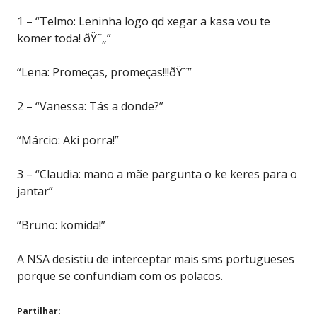
1 – “Telmo: Leninha logo qd xegar a kasa vou te
komer toda! ðŸ˜„”
“Lena: Promeças, promeças!!!ðŸ˜”
2 – “Vanessa: Tás a donde?”
“Márcio: Aki porra!”
3 – “Claudia: mano a mãe pargunta o ke keres para o
jantar”
“Bruno: komida!”
A NSA desistiu de interceptar mais sms portugueses
porque se confundiam com os polacos.
Partilhar: