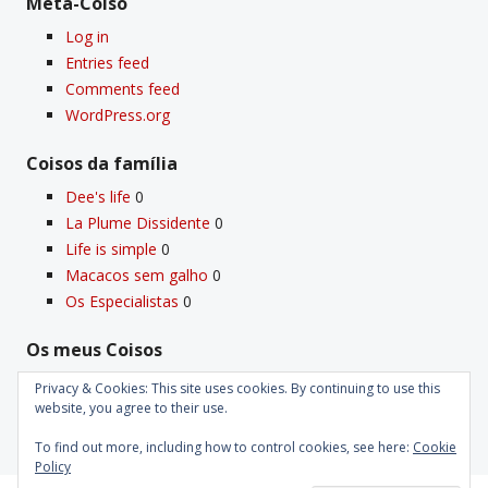
Meta-Coiso
Log in
Entries feed
Comments feed
WordPress.org
Coisos da famí­lia
Dee's life
0
La Plume Dissidente
0
Life is simple
0
Macacos sem galho
0
Os Especialistas
0
Os meus Coisos
Deus
0
Privacy & Cookies: This site uses cookies. By continuing to use this
Velho Coiso
0
website, you agree to their use.
To find out more, including how to control cookies, see here:
Cookie
Policy