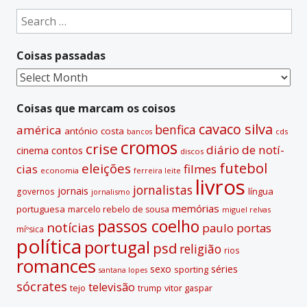
e
Search
r
for:
n
Coisas passadas
a
t
Coisas
i
passadas
v
Coisas que marcam os coisos
e
cavaco silva
benfica
américa
antónio costa
cds
bancos
:
cromos
crise
diário de notí­
contos
cinema
discos
futebol
eleições
cias
filmes
economia
ferreira leite
livros
jornalistas
jornais
lí­ngua
governos
jornalismo
memórias
portuguesa
marcelo rebelo de sousa
miguel relvas
passos coelho
notí­cias
paulo portas
míºsica
polí­tica
portugal
psd
religião
rios
romances
sexo
séries
sporting
santana lopes
sócrates
televisão
tejo
vitor gaspar
trump