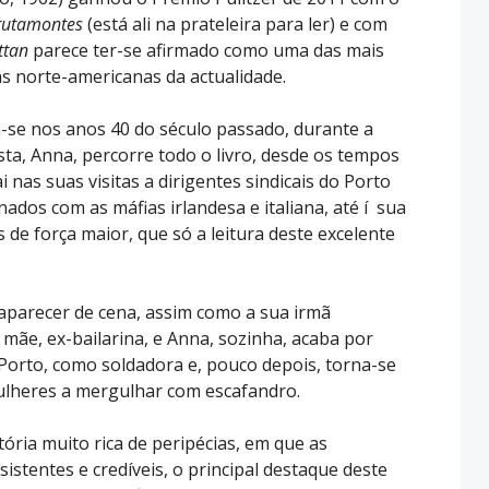
Brutamontes
(está ali na prateleira para ler) e com
ttan
parece ter-se afirmado como uma das mais
s norte-americanas da actualidade.
a-se nos anos 40 do século passado, durante a
a, Anna, percorre todo o livro, desde os tempos
nas suas visitas a dirigentes sindicais do Porto
dos com as máfias irlandesa e italiana, até í sua
 de força maior, que só a leitura deste excelente
saparecer de cena, assim como a sua irmã
a mãe, ex-bailarina, e Anna, sozinha, acaba por
 Porto, como soldadora e, pouco depois, torna-se
lheres a mergulhar com escafandro.
ória muito rica de peripécias, em que as
stentes e credíveis, o principal destaque deste