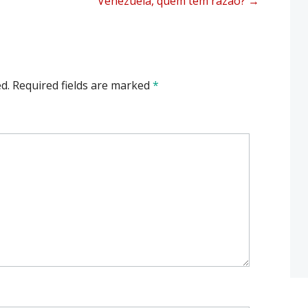
Venezuela, quem tem razão?
→
d.
Required fields are marked
*