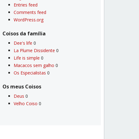
Entries feed
Comments feed
WordPress.org
Coisos da famí­lia
Dee's life
0
La Plume Dissidente
0
Life is simple
0
Macacos sem galho
0
Os Especialistas
0
Os meus Coisos
Deus
0
Velho Coiso
0