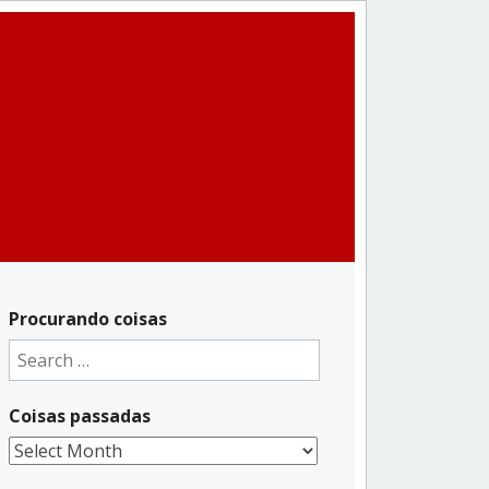
Procurando coisas
Search
for:
Coisas passadas
Coisas
passadas