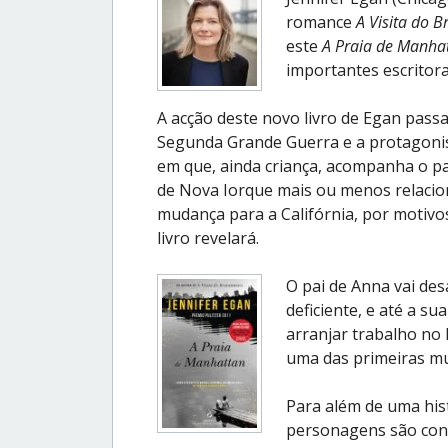
romance
A Visita do 
este
A Praia de Manha
importantes escritora
A acção deste novo livro de Egan pass
Segunda Grande Guerra e a protagonist
em que, ainda criança, acompanha o pai 
de Nova Iorque mais ou menos relaciona
mudança para a Califórnia, por motivos
livro revelará.
O pai de Anna vai de
deficiente, e até a su
arranjar trabalho no
uma das primeiras mu
Para além de uma hist
personagens são consi