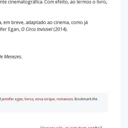
nte cinematográfica. Com efeito, ao lermos o livro,
a, em breve, adaptado ao cinema, como já
ifer Egan,
O Circo
Invisível
(2014).
de Menezes.
d
jennifer egan
,
livros
,
nova iorque
,
romances
. Bookmark the