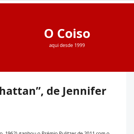
O Coiso
aqui desde 1999
hattan”, de Jennifer
go, 1962) ganhou o Prémio Pulitzer de 2011 com o