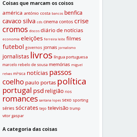
Coisas que marcam os coisos
benfica
américa
antónio costa
bancos
crise
cavaco silva
contos
cinema
cds
cromos
diário de notí­cias
discos
eleições
filmes
economia
ferreira leite
futebol
jornais
governos
jornalismo
livros
jornalistas
lí­ngua portuguesa
memórias
marcelo rebelo de sousa
miguel
passos
notí­cias
míºsica
relvas
polí­tica
coelho
paulo portas
portugal
psd
religião
rios
romances
sexo
sporting
santana lopes
sócrates
televisão
séries
tejo
trump
vitor gaspar
A categoria das coisas