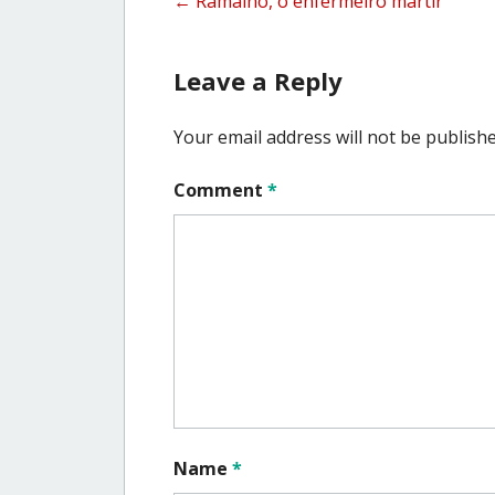
Post
←
Ramalho, o enfermeiro mártir
navigation
Leave a Reply
Your email address will not be publishe
Comment
*
Name
*