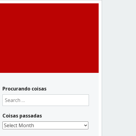
Procurando coisas
Search
for:
Coisas passadas
Coisas
passadas