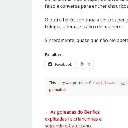
falso e conversa para encher chouriços
O outro herói, continua a ser o super-j
trilogia, o tema é tráfico de mulheres.
Sinceramente, quase que não me apete
Partilhar:
Facebook
X
This entry was posted in
Coisas Lidas
and tagge
permalink
.
Post
←
As goleadas do Benfica
explicadas í s criancinhas e
navigation
segundo o Catecismo