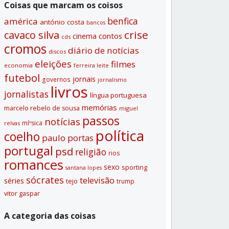
Coisas que marcam os coisos
benfica
américa
antónio costa
bancos
crise
cavaco silva
contos
cinema
cds
cromos
diário de notí­cias
discos
eleições
filmes
economia
ferreira leite
futebol
jornais
governos
jornalismo
livros
jornalistas
lí­ngua portuguesa
memórias
marcelo rebelo de sousa
miguel
passos
notí­cias
míºsica
relvas
polí­tica
coelho
paulo portas
portugal
psd
religião
rios
romances
sexo
sporting
santana lopes
sócrates
televisão
séries
tejo
trump
vitor gaspar
A categoria das coisas