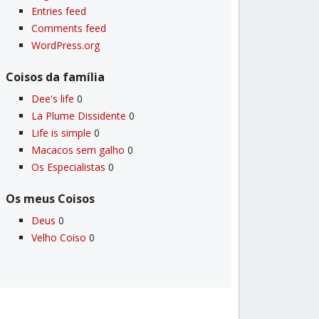
Entries feed
Comments feed
WordPress.org
Coisos da famí­lia
Dee's life
0
La Plume Dissidente
0
Life is simple
0
Macacos sem galho
0
Os Especialistas
0
Os meus Coisos
Deus
0
Velho Coiso
0