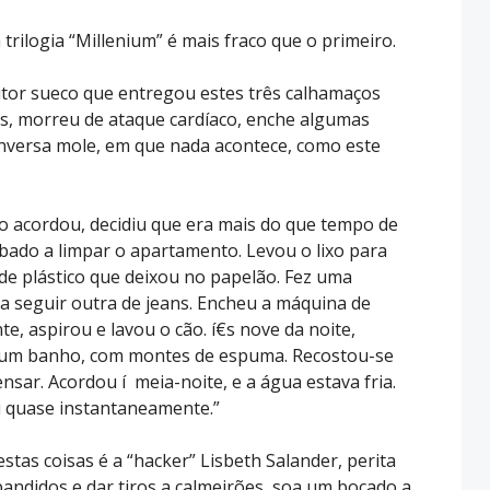
rilogia “Millenium” é mais fraco que o primeiro.
ritor sueco que entregou estes três calhamaços
is, morreu de ataque cardíaco, enche algumas
nversa mole, em que nada acontece, como este
o acordou, decidiu que era mais do que tempo de
ábado a limpar o apartamento. Levou o lixo para
 de plástico que deixou no papelão. Fez uma
e a seguir outra de jeans. Encheu a máquina de
nte, aspirou e lavou o cão. í€s nove da noite,
 um banho, com montes de espuma. Recostou-se
nsar. Acordou í meia-noite, e a água estava fria.
u quase instantaneamente.”
tas coisas é a “hacker” Lisbeth Salander, perita
bandidos e dar tiros a calmeirões, soa um bocado a