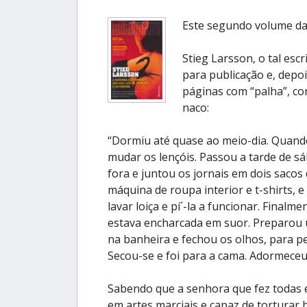
Este segundo volume da t
Stieg Larsson, o tal esc
para publicação e, depo
páginas com “palha”, co
naco:
“Dormiu até quase ao meio-dia. Quand
mudar os lençóis. Passou a tarde de s
fora e juntou os jornais em dois sacos
máquina de roupa interior e t-shirts, 
lavar loiça e pí´-la a funcionar. Finalme
estava encharcada em suor. Preparou
na banheira e fechou os olhos, para pe
Secou-se e foi para a cama. Adormece
Sabendo que a senhora que fez todas es
em artes marciais e capaz de torturar 