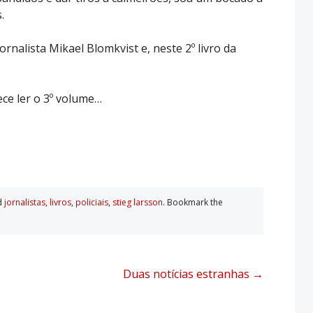
.
ornalista Mikael Blomkvist e, neste 2º livro da
ce ler o 3º volume…
d
jornalistas
,
livros
,
policiais
,
stieg larsson
. Bookmark the
Duas notícias estranhas
→