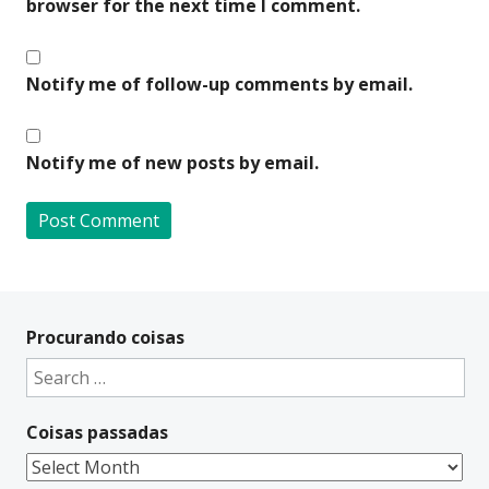
browser for the next time I comment.
Notify me of follow-up comments by email.
Notify me of new posts by email.
A
l
t
Procurando coisas
e
Search
r
for:
n
Coisas passadas
a
t
Coisas
i