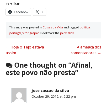
Partilhar:
Facebook
X
This entry was posted in
Coisas da Vida
and tagged
polí­tica
,
portugal
,
vitor gaspar
. Bookmark the
permalink
.
Post
←
Hoje o Tejo estava
A ameaça dos
assim
comentadores
→
navigation
One thought on “
Afinal,
este povo não presta
”
jose cascao da silva
October 29, 2012 at 5:22 pm