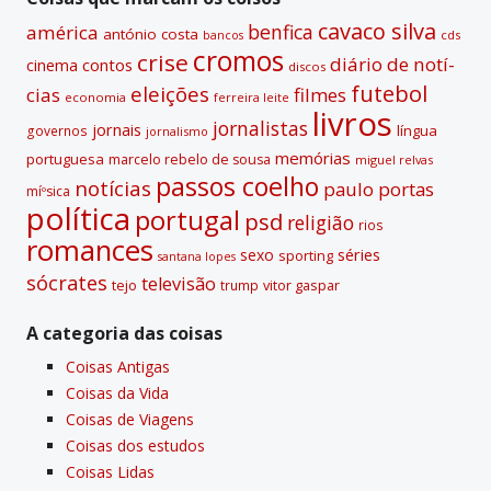
e
cavaco silva
benfica
américa
antónio costa
cds
bancos
:
cromos
crise
diário de notí­
contos
cinema
discos
futebol
eleições
cias
filmes
economia
ferreira leite
livros
jornalistas
jornais
lí­ngua
governos
jornalismo
memórias
portuguesa
marcelo rebelo de sousa
miguel relvas
passos coelho
notí­cias
paulo portas
míºsica
polí­tica
portugal
psd
religião
rios
romances
sexo
séries
sporting
santana lopes
sócrates
televisão
tejo
vitor gaspar
trump
A categoria das coisas
Coisas Antigas
Coisas da Vida
Coisas de Viagens
Coisas dos estudos
Coisas Lidas