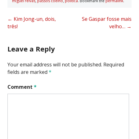
miguel relvas
,
passos coelho
,
polí­tica
. Bookmark the
permalink
.
Post
←
Kim Jong-un, dois,
Se Gaspar fosse mais
três!
velho…
→
navigation
Leave a Reply
Your email address will not be published.
Required
fields are marked
*
Comment
*