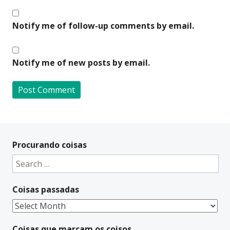
Notify me of follow-up comments by email.
Notify me of new posts by email.
A
l
t
Procurando coisas
e
Search
r
for:
n
Coisas passadas
a
t
Coisas
i
passadas
v
Coisas que marcam os coisos