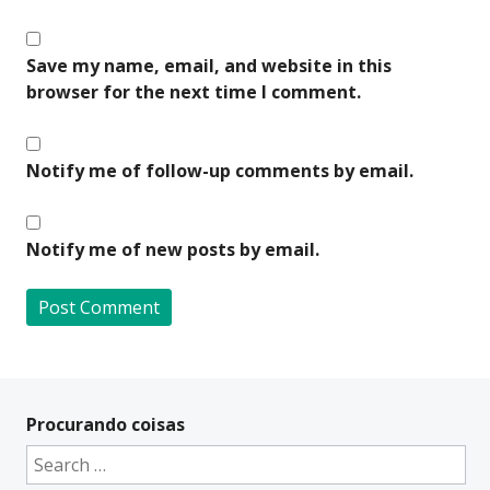
Save my name, email, and website in this
browser for the next time I comment.
Notify me of follow-up comments by email.
Notify me of new posts by email.
A
l
t
Procurando coisas
e
Search
r
for: