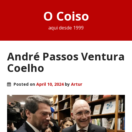
O Coiso
aqui desde 1999
André Passos Ventura
Coelho
Posted on
April 10, 2024
by
Artur