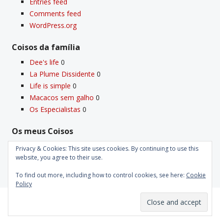
Entries feed
Comments feed
WordPress.org
Coisos da famí­lia
Dee's life
0
La Plume Dissidente
0
Life is simple
0
Macacos sem galho
0
Os Especialistas
0
Os meus Coisos
Deus
0
Privacy & Cookies: This site uses cookies. By continuing to use this
website, you agree to their use.
Velho Coiso
0
To find out more, including how to control cookies, see here:
Cookie
Policy
Proudly powered by WordPress
|
Theme: Kubrick 2014.