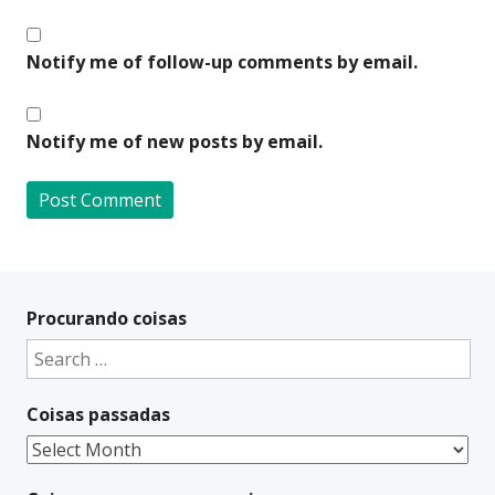
Notify me of follow-up comments by email.
Notify me of new posts by email.
A
l
t
Procurando coisas
e
Search
r
for:
n
Coisas passadas
a
t
Coisas
i
passadas