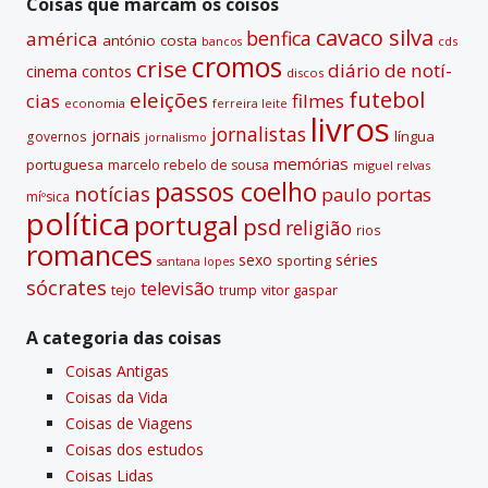
v
Coisas que marcam os coisos
e
cavaco silva
benfica
américa
antónio costa
cds
bancos
:
cromos
crise
diário de notí­
contos
cinema
discos
futebol
eleições
cias
filmes
economia
ferreira leite
livros
jornalistas
jornais
lí­ngua
governos
jornalismo
memórias
portuguesa
marcelo rebelo de sousa
miguel relvas
passos coelho
notí­cias
paulo portas
míºsica
polí­tica
portugal
psd
religião
rios
romances
sexo
séries
sporting
santana lopes
sócrates
televisão
tejo
vitor gaspar
trump
A categoria das coisas
Coisas Antigas
Coisas da Vida
Coisas de Viagens
Coisas dos estudos
Coisas Lidas