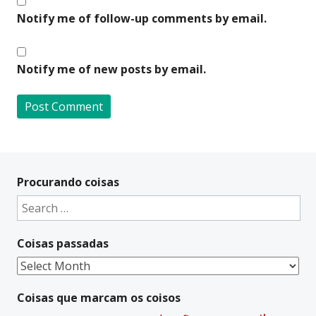
Notify me of follow-up comments by email.
Notify me of new posts by email.
A
l
t
Procurando coisas
e
Search
r
for:
n
Coisas passadas
a
t
Coisas
i
passadas
v
Coisas que marcam os coisos
e