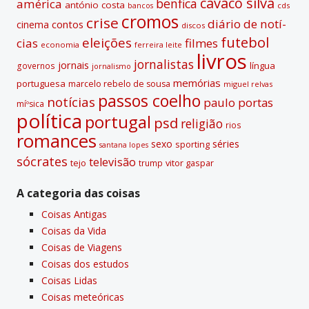
cavaco silva
benfica
américa
antónio costa
cds
bancos
:
cromos
crise
diário de notí­
contos
cinema
discos
futebol
eleições
cias
filmes
economia
ferreira leite
livros
jornalistas
jornais
lí­ngua
governos
jornalismo
memórias
portuguesa
marcelo rebelo de sousa
miguel relvas
passos coelho
notí­cias
paulo portas
míºsica
polí­tica
portugal
psd
religião
rios
romances
sexo
séries
sporting
santana lopes
sócrates
televisão
tejo
vitor gaspar
trump
A categoria das coisas
Coisas Antigas
Coisas da Vida
Coisas de Viagens
Coisas dos estudos
Coisas Lidas
Coisas meteóricas