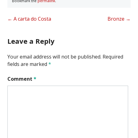
Bookmark the
permalink
.
Post
←
A carta do Costa
Bronze
→
navigation
Leave a Reply
Your email address will not be published.
Required
fields are marked
*
Comment
*