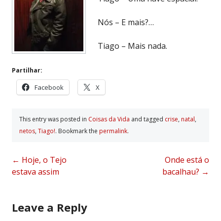
Nós – E mais?…
Tiago – Mais nada.
Partilhar:
Facebook
X
This entry was posted in
Coisas da Vida
and tagged
crise
,
natal
,
netos
,
Tiago!
. Bookmark the
permalink
.
Post
←
Hoje, o Tejo
Onde está o
estava assim
bacalhau?
→
navigation
Leave a Reply