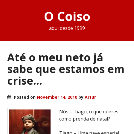
O Coiso
aqui desde 1999
Até o meu neto já
sabe que estamos em
crise…
Posted on
November 14, 2010
by
Artur
Nós – Tiago, o que queres
como prenda de natal?
Tiago – Uma nave espacial.