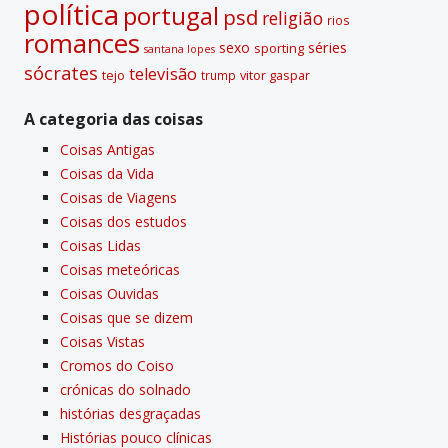
polí­tica
portugal
psd
religião
rios
romances
sexo
séries
sporting
santana lopes
sócrates
televisão
tejo
vitor gaspar
trump
A categoria das coisas
Coisas Antigas
Coisas da Vida
Coisas de Viagens
Coisas dos estudos
Coisas Lidas
Coisas meteóricas
Coisas Ouvidas
Coisas que se dizem
Coisas Vistas
Cromos do Coiso
crónicas do solnado
histórias desgraçadas
Histórias pouco clí­nicas