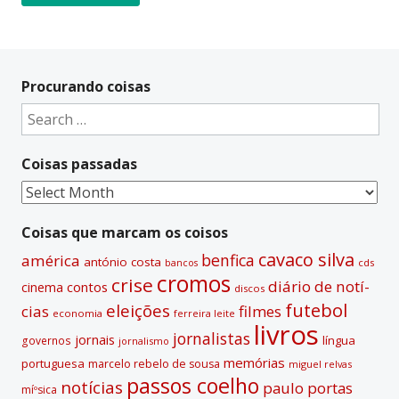
A
l
t
Procurando coisas
e
Search
r
for:
n
Coisas passadas
a
t
Coisas
i
passadas
v
Coisas que marcam os coisos
e
cavaco silva
benfica
américa
antónio costa
cds
bancos
:
cromos
crise
diário de notí­
contos
cinema
discos
futebol
eleições
cias
filmes
economia
ferreira leite
livros
jornalistas
jornais
lí­ngua
governos
jornalismo
memórias
portuguesa
marcelo rebelo de sousa
miguel relvas
passos coelho
notí­cias
paulo portas
míºsica