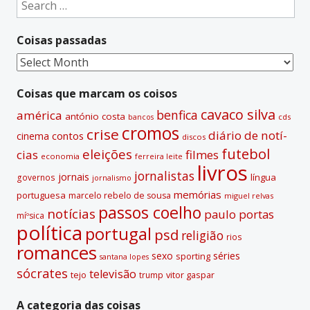
Search
r
for:
n
Coisas passadas
a
t
Coisas
i
passadas
v
Coisas que marcam os coisos
e
cavaco silva
benfica
américa
antónio costa
cds
bancos
:
cromos
crise
diário de notí­
contos
cinema
discos
futebol
eleições
cias
filmes
economia
ferreira leite
livros
jornalistas
jornais
lí­ngua
governos
jornalismo
memórias
portuguesa
marcelo rebelo de sousa
miguel relvas
passos coelho
notí­cias
paulo portas
míºsica
polí­tica
portugal
psd
religião
rios
romances
sexo
séries
sporting
santana lopes
sócrates
televisão
tejo
vitor gaspar
trump
A categoria das coisas