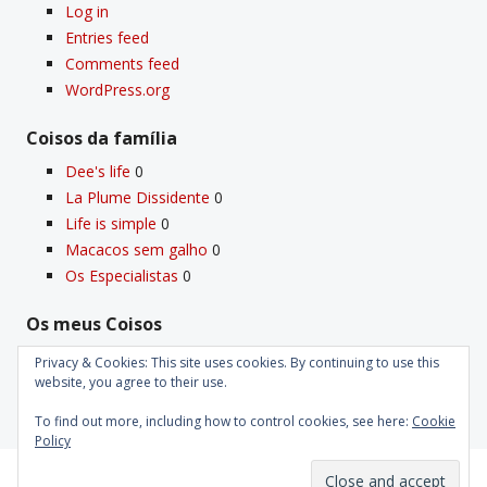
Log in
Entries feed
Comments feed
WordPress.org
Coisos da famí­lia
Dee's life
0
La Plume Dissidente
0
Life is simple
0
Macacos sem galho
0
Os Especialistas
0
Os meus Coisos
Deus
0
Privacy & Cookies: This site uses cookies. By continuing to use this
Velho Coiso
0
website, you agree to their use.
To find out more, including how to control cookies, see here:
Cookie
Policy