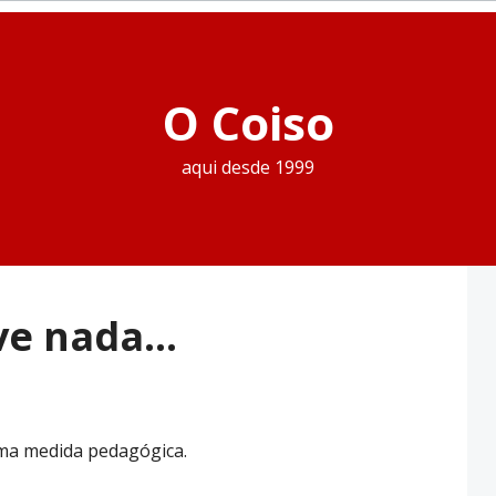
O Coiso
aqui desde 1999
lve nada…
ma medida pedagógica.