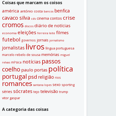
Coisas que marcam os coisos
benfica
américa
antónio costa
bancos
crise
cavaco silva
contos
cinema
cds
cromos
diário de notí­cias
discos
eleições
filmes
economia
ferreira leite
futebol
jornais
governos
jornalismo
livros
jornalistas
lí­ngua portuguesa
memórias
marcelo rebelo de sousa
miguel
passos
notí­cias
míºsica
relvas
polí­tica
coelho
paulo portas
portugal
psd
religião
rios
romances
sexo
sporting
santana lopes
sócrates
televisão
séries
tejo
trump
vitor gaspar
A categoria das coisas