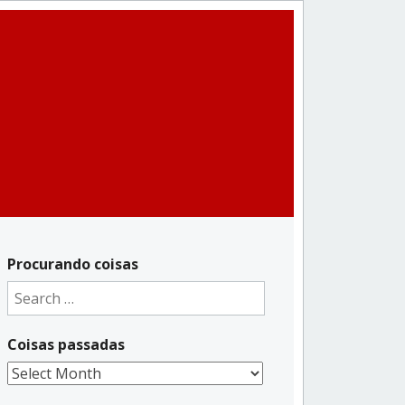
Procurando coisas
Search
for:
Coisas passadas
Coisas
passadas