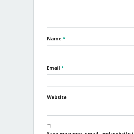
Name
*
Email
*
Website
Save my name, email, and website i