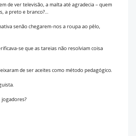
sem de ver televisão, a malta até agradecia – quem
s, a preto e branco?…
rnativa senão chegarem-nos a roupa ao pêlo,
rificava-se que as tareias não resolviam coisa
s deixaram de ser aceites como método pedagógico.
guista.
s jogadores?