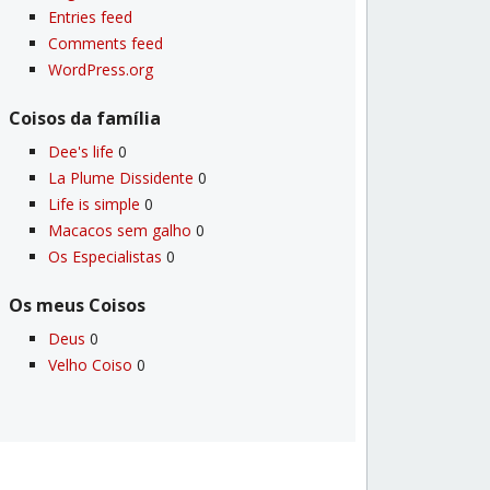
Entries feed
Comments feed
WordPress.org
Coisos da famí­lia
Dee's life
0
La Plume Dissidente
0
Life is simple
0
Macacos sem galho
0
Os Especialistas
0
Os meus Coisos
Deus
0
Velho Coiso
0