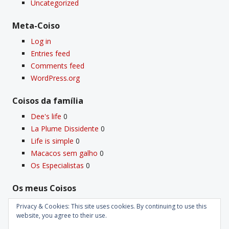
Uncategorized
Meta-Coiso
Log in
Entries feed
Comments feed
WordPress.org
Coisos da famí­lia
Dee's life
0
La Plume Dissidente
0
Life is simple
0
Macacos sem galho
0
Os Especialistas
0
Os meus Coisos
Deus
0
Privacy & Cookies: This site uses cookies. By continuing to use this
Velho Coiso
0
website, you agree to their use.