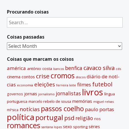
l
t
Procurando coisas
e
Search
r
for:
n
Coisas passadas
a
t
Coisas
i
passadas
v
Coisas que marcam os coisos
e
cavaco silva
benfica
américa
antónio costa
cds
bancos
:
cromos
crise
diário de notí­
contos
cinema
discos
futebol
eleições
cias
filmes
economia
ferreira leite
livros
jornalistas
jornais
lí­ngua
governos
jornalismo
memórias
portuguesa
marcelo rebelo de sousa
miguel relvas
passos coelho
notí­cias
paulo portas
míºsica
polí­tica
portugal
psd
religião
rios
romances
sexo
séries
sporting
santana lopes