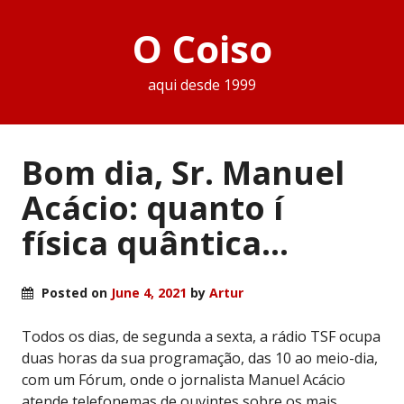
O Coiso
aqui desde 1999
Bom dia, Sr. Manuel
Acácio: quanto í
física quântica…
Posted on
June 4, 2021
by
Artur
Todos os dias, de segunda a sexta, a rádio TSF ocupa
duas horas da sua programação, das 10 ao meio-dia,
com um Fórum, onde o jornalista Manuel Acácio
atende telefonemas de ouvintes sobre os mais