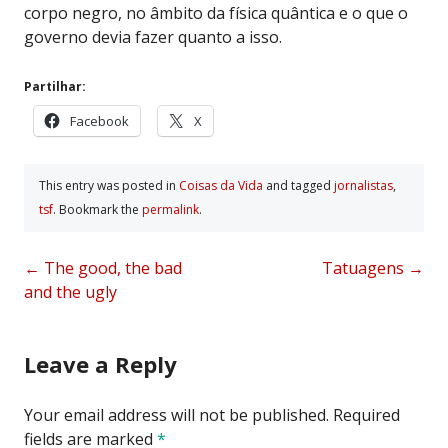
corpo negro, no âmbito da física quântica e o que o
governo devia fazer quanto a isso.
Partilhar:
Facebook
X
This entry was posted in
Coisas da Vida
and tagged
jornalistas
,
tsf
. Bookmark the
permalink
.
Post
←
The good, the bad
Tatuagens
→
and the ugly
navigation
Leave a Reply
Your email address will not be published.
Required
fields are marked
*