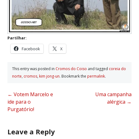
Partilhar:
Facebook
X
This entry was posted in
Cromos do Coiso
and tagged
coreia do
norte
,
cromos
,
kim jong-un
. Bookmark the
permalink
.
Post
←
Votem Marcelo e
Uma campanha
ide para o
alérgica
→
navigation
Purgatório!
Leave a Reply