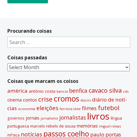
A
l
t
Procurando coisas
e
Search
r
for:
n
Coisas passadas
a
t
Coisas
i
passadas
v
Coisas que marcam os coisos
e
cavaco silva
benfica
américa
antónio costa
cds
bancos
:
cromos
crise
diário de notí­
contos
cinema
discos
futebol
eleições
cias
filmes
economia
ferreira leite
livros
jornalistas
jornais
lí­ngua
governos
jornalismo
memórias
portuguesa
marcelo rebelo de sousa
miguel relvas
passos coelho
notí­cias
paulo portas
míºsica