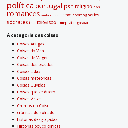
polí­tica
portugal
psd
religião
rios
romances
sexo
séries
sporting
santana lopes
sócrates
televisão
tejo
vitor gaspar
trump
A categoria das coisas
Coisas Antigas
Coisas da Vida
Coisas de Viagens
Coisas dos estudos
Coisas Lidas
Coisas meteóricas
Coisas Ouvidas
Coisas que se dizem
Coisas Vistas
Cromos do Coiso
crónicas do solnado
histórias desgraçadas
Histórias pouco clí­nicas