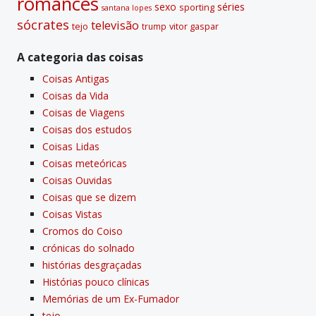
romances
sexo
séries
sporting
santana lopes
sócrates
televisão
tejo
vitor gaspar
trump
A categoria das coisas
Coisas Antigas
Coisas da Vida
Coisas de Viagens
Coisas dos estudos
Coisas Lidas
Coisas meteóricas
Coisas Ouvidas
Coisas que se dizem
Coisas Vistas
Cromos do Coiso
crónicas do solnado
histórias desgraçadas
Histórias pouco clí­nicas
Memórias de um Ex-Fumador
tejo