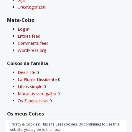
Uncategorized
Meta-Coiso
Log in
Entries feed
Comments feed
WordPress.org
Coisos da famí­lia
Dee's life
0
La Plume Dissidente
0
Life is simple
0
Macacos sem galho
0
Os Especialistas
0
Os meus Coisos
Deus
0
Privacy & Cookies: This site uses cookies. By continuing to use this
Velho Coiso
0
website, you agree to their use.