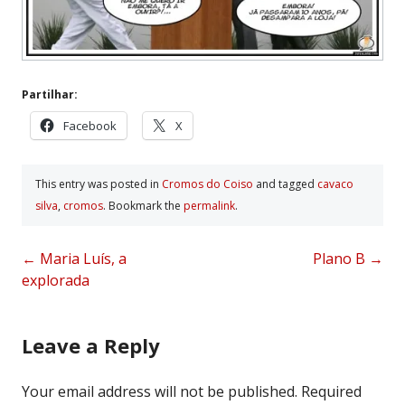
Partilhar:
Facebook
X
This entry was posted in
Cromos do Coiso
and tagged
cavaco
silva
,
cromos
. Bookmark the
permalink
.
Post
←
Maria Luís, a
Plano B
→
explorada
navigation
Leave a Reply
Your email address will not be published.
Required