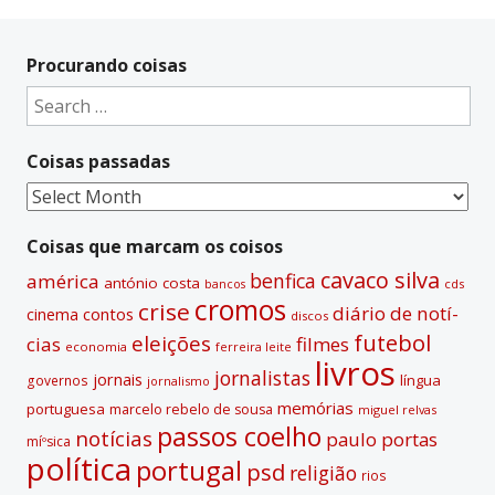
A
l
t
Procurando coisas
e
Search
r
for:
n
Coisas passadas
a
t
Coisas
i
passadas
v
Coisas que marcam os coisos
e
cavaco silva
benfica
américa
antónio costa
cds
bancos
:
cromos
crise
diário de notí­
contos
cinema
discos
futebol
eleições
cias
filmes
economia
ferreira leite
livros
jornalistas
jornais
lí­ngua
governos
jornalismo
memórias
portuguesa
marcelo rebelo de sousa
miguel relvas
passos coelho
notí­cias
paulo portas
míºsica
polí­tica
portugal
psd
religião
rios