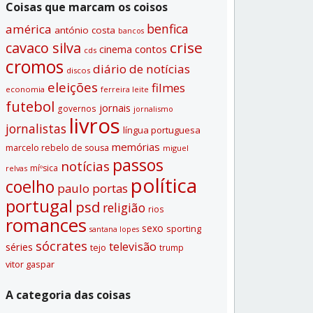
Coisas que marcam os coisos
benfica
américa
antónio costa
bancos
crise
cavaco silva
contos
cinema
cds
cromos
diário de notí­cias
discos
eleições
filmes
economia
ferreira leite
futebol
jornais
governos
jornalismo
livros
jornalistas
lí­ngua portuguesa
memórias
marcelo rebelo de sousa
miguel
passos
notí­cias
míºsica
relvas
polí­tica
coelho
paulo portas
portugal
psd
religião
rios
romances
sexo
sporting
santana lopes
sócrates
televisão
séries
tejo
trump
vitor gaspar
A categoria das coisas