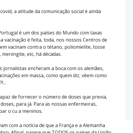
covid, a atitude da comunicação social é ainda
 Portugal é um dos países do Mundo com taxas
sa vacinação é feita, toda, nos nossos Centros de
m vacinam contra o tétano, poliomielite, tosse
 meningite, etc, há décadas.
s jornalistas encheram a boca com os alemães,
vacinações em massa, como quem diz, vêem como
?!…
r capaz de fornecer o número de doses que previa,
 doses, para já. Para as nossas enfermeiras,
par o cu a meninos.
m com a notícia de que a França e a Alemanha
bro. Afinal, parece que TODOS os países da União