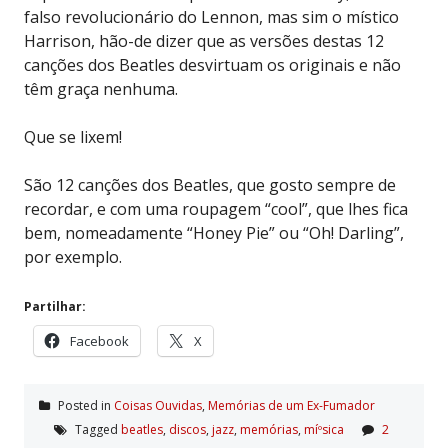
falso revolucionário do Lennon, mas sim o místico
Harrison, hão-de dizer que as versões destas 12
canções dos Beatles desvirtuam os originais e não
têm graça nenhuma.
Que se lixem!
São 12 canções dos Beatles, que gosto sempre de
recordar, e com uma roupagem “cool”, que lhes fica
bem, nomeadamente “Honey Pie” ou “Oh! Darling”,
por exemplo.
Partilhar:
Facebook
X
Posted in
Coisas Ouvidas
,
Memórias de um Ex-Fumador
Tagged
beatles
,
discos
,
jazz
,
memórias
,
míºsica
2