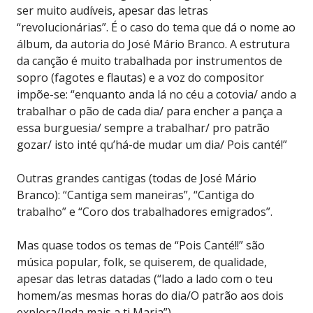
ser muito audíveis, apesar das letras
“revolucionárias”. É o caso do tema que dá o nome ao
álbum, da autoria do José Mário Branco. A estrutura
da canção é muito trabalhada por instrumentos de
sopro (fagotes e flautas) e a voz do compositor
impõe-se: “enquanto anda lá no céu a cotovia/ ando a
trabalhar o pão de cada dia/ para encher a pança a
essa burguesia/ sempre a trabalhar/ pro patrão
gozar/ isto inté qu’há-de mudar um dia/ Pois canté!”
Outras grandes cantigas (todas de José Mário
Branco): “Cantiga sem maneiras”, “Cantiga do
trabalho” e “Coro dos trabalhadores emigrados”.
Mas quase todos os temas de “Pois Canté!!” são
música popular, folk, se quiserem, de qualidade,
apesar das letras datadas (“lado a lado com o teu
homem/as mesmas horas do dia/O patrão aos dois
explora/Inda mais a ti Maria”).