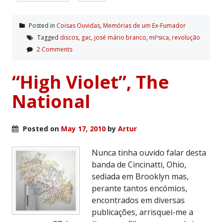
Posted in
Coisas Ouvidas
,
Memórias de um Ex-Fumador
Tagged
discos
,
gac
,
josé mário branco
,
míºsica
,
revolução
2 Comments
“High Violet”, The
National
Posted on
May 17, 2010
by
Artur
Nunca tinha ouvido falar desta
banda de Cincinatti, Ohio,
sediada em Brooklyn mas,
perante tantos encómios,
encontrados em diversas
publicações, arrisquei-me a