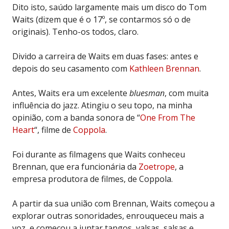
Dito isto, saúdo largamente mais um disco do Tom
Waits (dizem que é o 17º, se contarmos só o de
originais). Tenho-os todos, claro.
Divido a carreira de Waits em duas fases: antes e
depois do seu casamento com
Kathleen Brennan
.
Antes, Waits era um excelente
bluesman
, com muita
influência do jazz. Atingiu o seu topo, na minha
opinião, com a banda sonora de “
One From The
Heart
“, filme de
Coppola
.
Foi durante as filmagens que Waits conheceu
Brennan, que era funcionária da
Zoetrope
, a
empresa produtora de filmes, de Coppola.
A partir da sua união com Brennan, Waits começou a
explorar outras sonoridades, enrouqueceu mais a
voz, e começou a juntar tangos, valsas, salsas e