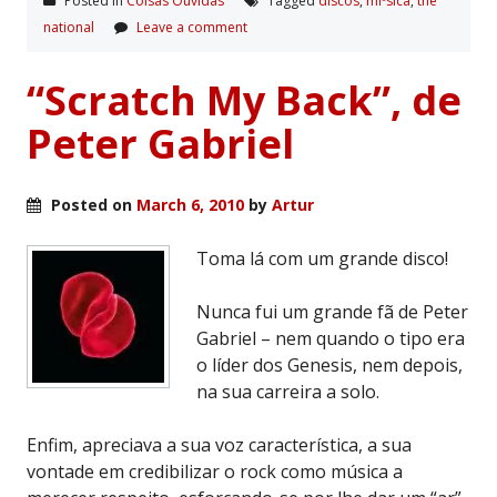
Posted in
Coisas Ouvidas
Tagged
discos
,
míºsica
,
the
national
Leave a comment
“Scratch My Back”, de
Peter Gabriel
Posted on
March 6, 2010
by
Artur
Toma lá com um grande disco!
Nunca fui um grande fã de Peter
Gabriel – nem quando o tipo era
o líder dos Genesis, nem depois,
na sua carreira a solo.
Enfim, apreciava a sua voz característica, a sua
vontade em credibilizar o rock como música a