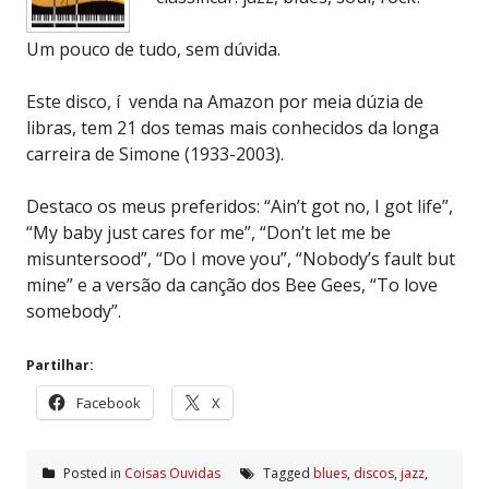
Um pouco de tudo, sem dúvida.
Este disco, í venda na Amazon por meia dúzia de
libras, tem 21 dos temas mais conhecidos da longa
carreira de Simone (1933-2003).
Destaco os meus preferidos: “Ain’t got no, I got life”,
“My baby just cares for me”, “Don’t let me be
misuntersood”, “Do I move you”, “Nobody’s fault but
mine” e a versão da canção dos Bee Gees, “To love
somebody”.
Partilhar:
Facebook
X
Posted in
Coisas Ouvidas
Tagged
blues
,
discos
,
jazz
,