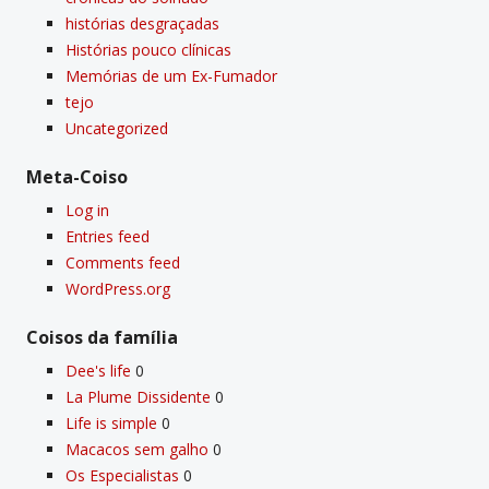
histórias desgraçadas
Histórias pouco clí­nicas
Memórias de um Ex-Fumador
tejo
Uncategorized
Meta-Coiso
Log in
Entries feed
Comments feed
WordPress.org
Coisos da famí­lia
Dee's life
0
La Plume Dissidente
0
Life is simple
0
Macacos sem galho
0
Os Especialistas
0