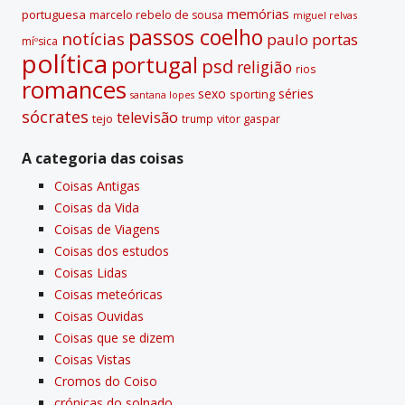
memórias
portuguesa
marcelo rebelo de sousa
miguel relvas
passos coelho
notí­cias
paulo portas
míºsica
polí­tica
portugal
psd
religião
rios
romances
sexo
séries
sporting
santana lopes
sócrates
televisão
tejo
vitor gaspar
trump
A categoria das coisas
Coisas Antigas
Coisas da Vida
Coisas de Viagens
Coisas dos estudos
Coisas Lidas
Coisas meteóricas
Coisas Ouvidas
Coisas que se dizem
Coisas Vistas
Cromos do Coiso
crónicas do solnado