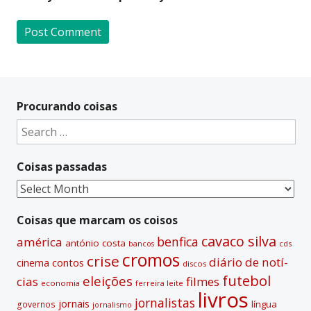
A
l
t
Procurando coisas
e
Search
r
for:
n
Coisas passadas
a
t
Coisas
i
passadas
v
Coisas que marcam os coisos
e
cavaco silva
benfica
américa
antónio costa
cds
bancos
:
cromos
crise
diário de notí­
contos
cinema
discos
futebol
eleições
cias
filmes
economia
ferreira leite
livros
jornalistas
jornais
lí­ngua
governos
jornalismo