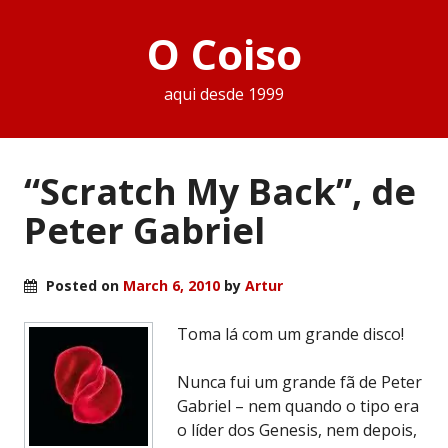
O Coiso
aqui desde 1999
“Scratch My Back”, de
Peter Gabriel
Posted on
March 6, 2010
by
Artur
Toma lá com um grande disco!
Nunca fui um grande fã de Peter
Gabriel – nem quando o tipo era
o líder dos Genesis, nem depois,