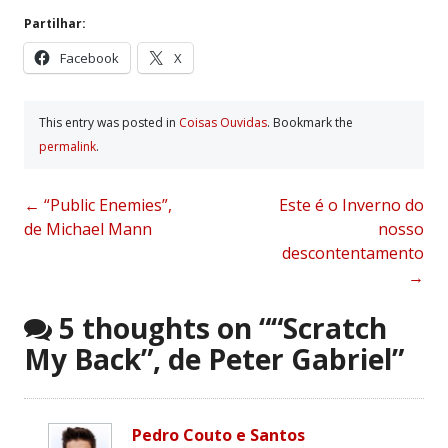
Partilhar:
Facebook
X
This entry was posted in
Coisas Ouvidas
. Bookmark the
permalink
.
Post
←
“Public Enemies”,
Este é o Inverno do
de Michael Mann
nosso
navigation
descontentamento
→
5 thoughts on “
“Scratch
My Back”, de Peter Gabriel
”
Pedro Couto e Santos