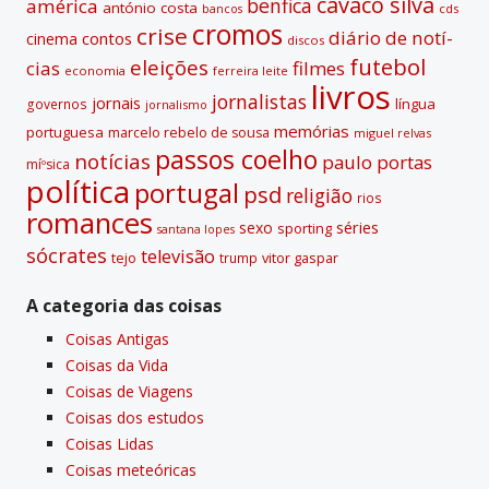
cavaco silva
benfica
américa
antónio costa
cds
bancos
:
cromos
crise
diário de notí­
contos
cinema
discos
futebol
eleições
cias
filmes
economia
ferreira leite
livros
jornalistas
jornais
lí­ngua
governos
jornalismo
memórias
portuguesa
marcelo rebelo de sousa
miguel relvas
passos coelho
notí­cias
paulo portas
míºsica
polí­tica
portugal
psd
religião
rios
romances
sexo
séries
sporting
santana lopes
sócrates
televisão
tejo
vitor gaspar
trump
A categoria das coisas
Coisas Antigas
Coisas da Vida
Coisas de Viagens
Coisas dos estudos
Coisas Lidas
Coisas meteóricas