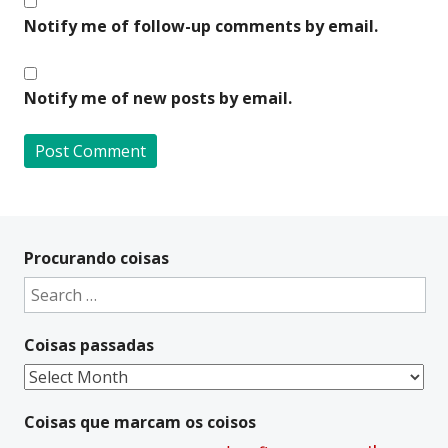
Notify me of follow-up comments by email.
Notify me of new posts by email.
A
l
t
Procurando coisas
e
Search
r
for:
n
Coisas passadas
a
t
Coisas
i
passadas
v
Coisas que marcam os coisos
e