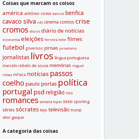
Coisas que marcam os coisos
benfica
américa
antónio costa
bancos
crise
cavaco silva
contos
cinema
cds
cromos
diário de notí­cias
discos
eleições
filmes
economia
ferreira leite
futebol
jornais
governos
jornalismo
livros
jornalistas
lí­ngua portuguesa
memórias
marcelo rebelo de sousa
miguel
passos
notí­cias
míºsica
relvas
polí­tica
coelho
paulo portas
portugal
psd
religião
rios
romances
sexo
sporting
santana lopes
sócrates
televisão
séries
tejo
trump
vitor gaspar
A categoria das coisas