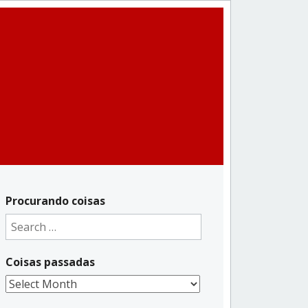
Procurando coisas
Search
for:
Coisas passadas
Coisas
passadas