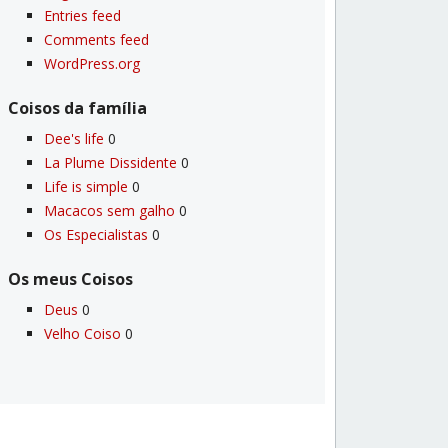
Entries feed
Comments feed
WordPress.org
Coisos da famí­lia
Dee's life
0
La Plume Dissidente
0
Life is simple
0
Macacos sem galho
0
Os Especialistas
0
Os meus Coisos
Deus
0
Velho Coiso
0