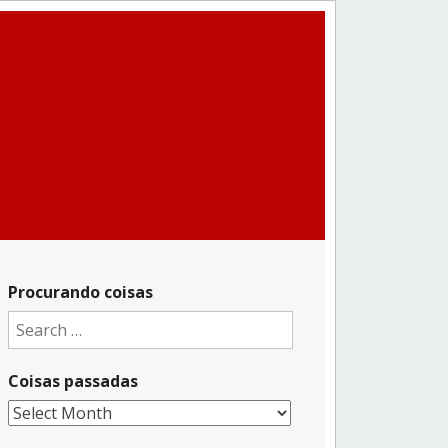
Procurando coisas
Search
for:
Coisas passadas
Coisas
passadas