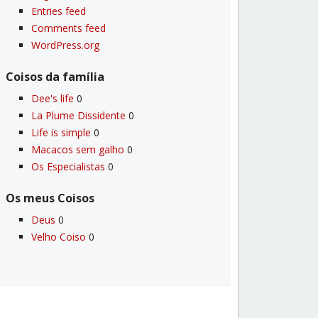
Entries feed
Comments feed
WordPress.org
Coisos da famí­lia
Dee's life
0
La Plume Dissidente
0
Life is simple
0
Macacos sem galho
0
Os Especialistas
0
Os meus Coisos
Deus
0
Velho Coiso
0