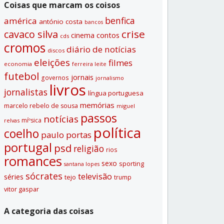
Coisas que marcam os coisos
benfica
américa
antónio costa
bancos
crise
cavaco silva
contos
cinema
cds
cromos
diário de notí­cias
discos
eleições
filmes
economia
ferreira leite
futebol
jornais
governos
jornalismo
livros
jornalistas
lí­ngua portuguesa
memórias
marcelo rebelo de sousa
miguel
passos
notí­cias
míºsica
relvas
polí­tica
coelho
paulo portas
portugal
psd
religião
rios
romances
sexo
sporting
santana lopes
sócrates
televisão
séries
tejo
trump
vitor gaspar
A categoria das coisas