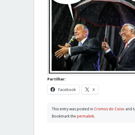
Partilhar:
Facebook
X
This entry was posted in
Cromos do Coiso
and 
Bookmark the
permalink
.