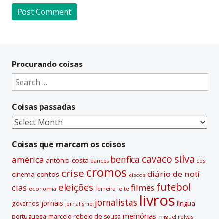
A
l
t
Procurando coisas
e
Search
r
for:
n
Coisas passadas
a
t
Coisas
i
passadas
v
Coisas que marcam os coisos
e
cavaco silva
benfica
américa
antónio costa
cds
bancos
:
cromos
crise
diário de notí­
contos
cinema
discos
futebol
eleições
cias
filmes
economia
ferreira leite
livros
jornalistas
jornais
lí­ngua
governos
jornalismo
memórias
portuguesa
marcelo rebelo de sousa
miguel relvas