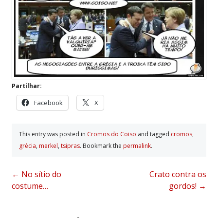
Partilhar:
Facebook
X
This entry was posted in
Cromos do Coiso
and tagged
cromos
,
grécia
,
merkel
,
tsipras
. Bookmark the
permalink
.
Post
←
No sítio do
Crato contra os
costume…
gordos!
→
navigation