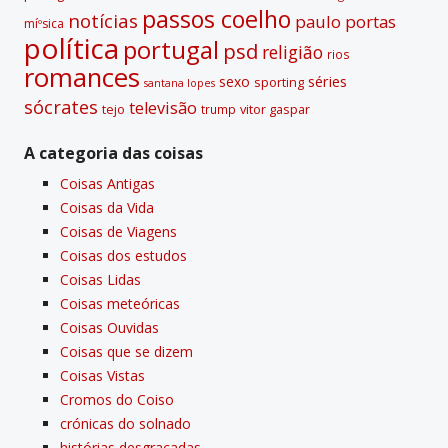
passos coelho
notí­cias
paulo portas
míºsica
polí­tica
portugal
psd
religião
rios
romances
sexo
séries
sporting
santana lopes
sócrates
televisão
tejo
vitor gaspar
trump
A categoria das coisas
Coisas Antigas
Coisas da Vida
Coisas de Viagens
Coisas dos estudos
Coisas Lidas
Coisas meteóricas
Coisas Ouvidas
Coisas que se dizem
Coisas Vistas
Cromos do Coiso
crónicas do solnado
histórias desgraçadas