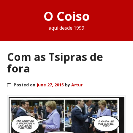
O Coiso
aqui desde 1999
Com as Tsipras de
fora
Posted on
June 27, 2015
by
Artur