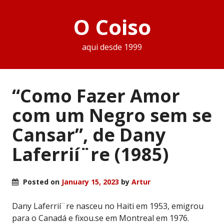
O Coiso
aqui desde 1999
“Como Fazer Amor
com um Negro sem se
Cansar”, de Dany
Laferrií¨re (1985)
Posted on
January 15, 2023
by
Artur
Dany Laferrií¨re nasceu no Haiti em 1953, emigrou
para o Canadá e fixou.se em Montreal em 1976.