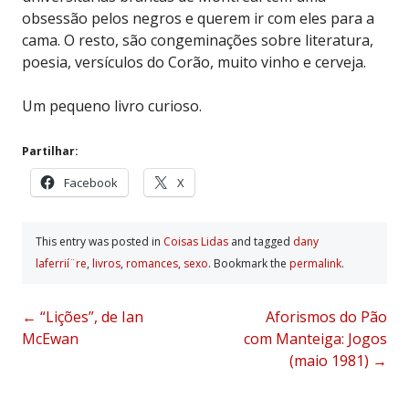
obsessão pelos negros e querem ir com eles para a
cama. O resto, são congeminações sobre literatura,
poesia, versículos do Corão, muito vinho e cerveja.
Um pequeno livro curioso.
Partilhar:
Facebook
X
This entry was posted in
Coisas Lidas
and tagged
dany
laferrií¨re
,
livros
,
romances
,
sexo
. Bookmark the
permalink
.
Post
←
“Lições”, de Ian
Aforismos do Pão
McEwan
com Manteiga: Jogos
navigation
(maio 1981)
→