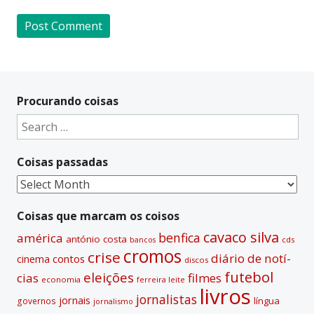
A
l
t
Procurando coisas
e
Search
r
for:
n
Coisas passadas
a
t
Coisas
i
passadas
v
Coisas que marcam os coisos
e
cavaco silva
benfica
américa
antónio costa
cds
bancos
:
cromos
crise
diário de notí­
contos
cinema
discos
futebol
eleições
cias
filmes
economia
ferreira leite
livros
jornalistas
jornais
lí­ngua
governos
jornalismo