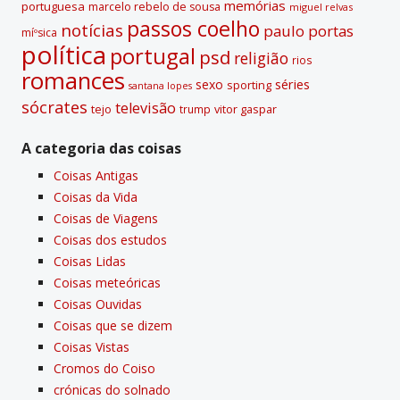
memórias
portuguesa
marcelo rebelo de sousa
miguel relvas
passos coelho
notí­cias
paulo portas
míºsica
polí­tica
portugal
psd
religião
rios
romances
sexo
séries
sporting
santana lopes
sócrates
televisão
tejo
vitor gaspar
trump
A categoria das coisas
Coisas Antigas
Coisas da Vida
Coisas de Viagens
Coisas dos estudos
Coisas Lidas
Coisas meteóricas
Coisas Ouvidas
Coisas que se dizem
Coisas Vistas
Cromos do Coiso
crónicas do solnado