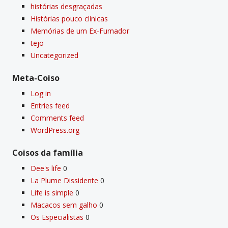
histórias desgraçadas
Histórias pouco clí­nicas
Memórias de um Ex-Fumador
tejo
Uncategorized
Meta-Coiso
Log in
Entries feed
Comments feed
WordPress.org
Coisos da famí­lia
Dee's life
0
La Plume Dissidente
0
Life is simple
0
Macacos sem galho
0
Os Especialistas
0