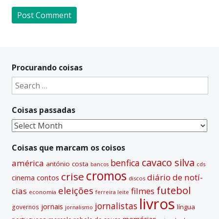
A
l
t
Procurando coisas
e
Search
r
for:
n
Coisas passadas
a
t
Coisas
i
passadas
v
Coisas que marcam os coisos
e
cavaco silva
benfica
américa
antónio costa
cds
bancos
:
cromos
crise
diário de notí­
contos
cinema
discos
futebol
eleições
cias
filmes
economia
ferreira leite
livros
jornalistas
jornais
lí­ngua
governos
jornalismo
memórias