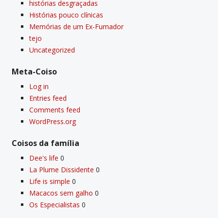
histórias desgraçadas
Histórias pouco clí­nicas
Memórias de um Ex-Fumador
tejo
Uncategorized
Meta-Coiso
Log in
Entries feed
Comments feed
WordPress.org
Coisos da famí­lia
Dee's life
0
La Plume Dissidente
0
Life is simple
0
Macacos sem galho
0
Os Especialistas
0