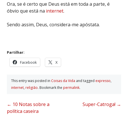
Ora, se é certo que Deus está em toda a parte, é
óbvio que está na
internet
.
Sendo assim, Deus, considera-me apóstata.
Partilhar:
Facebook
X
This entry was posted in
Coisas da Vida
and tagged
expresso
,
internet
,
religião
. Bookmark the
permalink
.
Post
←
10 Notas sobre a
Super-Catroga!
→
política caseira
navigation