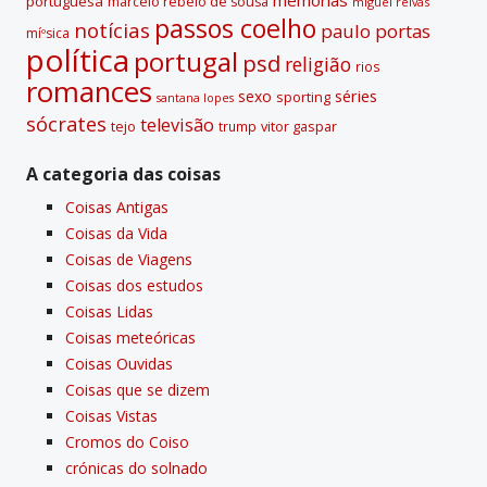
portuguesa
marcelo rebelo de sousa
miguel relvas
passos coelho
notí­cias
paulo portas
míºsica
polí­tica
portugal
psd
religião
rios
romances
sexo
séries
sporting
santana lopes
sócrates
televisão
tejo
vitor gaspar
trump
A categoria das coisas
Coisas Antigas
Coisas da Vida
Coisas de Viagens
Coisas dos estudos
Coisas Lidas
Coisas meteóricas
Coisas Ouvidas
Coisas que se dizem
Coisas Vistas
Cromos do Coiso
crónicas do solnado