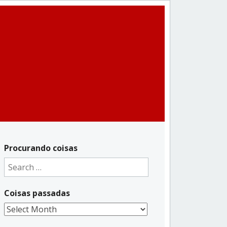
Procurando coisas
Search
for:
Coisas passadas
Coisas
passadas