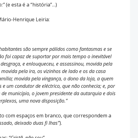
o:”
(e esta é a “história”…)
Mário-Henrique Leiria:
 habitantes são sempre pálidos como fantasmas e se
o foi capaz de suportar por mais tempo o inevitável
 desgraça, e enlouqueceu, e assassinou, movida pela
; movida pela ira, os vizinhos de lado e os da casa
amília; movida pela vingança, o dono da loja, a quem
s e um condutor de eléctrico, que não conhecia; e, por
de município, o jovem presidente da autarquia e dois
rplexos, uma nova disposição.”
xto com espaços em branco, que correspondem a
sado, deixado duas fi lhas”
).
nas:
“Cristã, não sou”
.