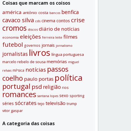
Coisas que marcam os coisos
benfica
américa
antónio costa
bancos
crise
cavaco silva
contos
cinema
cds
cromos
diário de notí­cias
discos
eleições
filmes
economia
ferreira leite
futebol
jornais
governos
jornalismo
livros
jornalistas
lí­ngua portuguesa
memórias
marcelo rebelo de sousa
miguel
passos
notí­cias
míºsica
relvas
polí­tica
coelho
paulo portas
portugal
psd
religião
rios
romances
sexo
sporting
santana lopes
sócrates
televisão
séries
tejo
trump
vitor gaspar
A categoria das coisas