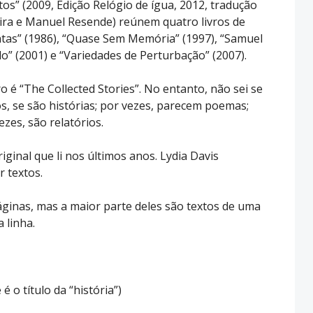
s” (2009, Edição Relógio de ígua, 2012, tradução
ira e Manuel Resende) reúnem quatro livros de
ntas” (1986), “Quase Sem Memória” (1997), “Samuel
o” (2001) e “Variedades de Perturbação” (2007).
vro é “The Collected Stories”. No entanto, não sei se
s, se são histórias; por vezes, parecem poemas;
ezes, são relatórios.
riginal que li nos últimos anos. Lydia Davis
 textos.
ginas, mas a maior parte deles são textos de uma
 linha.
 é o título da “história”)