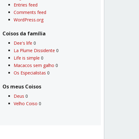
Entries feed
Comments feed
WordPress.org
Coisos da famí­lia
Dee's life
0
La Plume Dissidente
0
Life is simple
0
Macacos sem galho
0
Os Especialistas
0
Os meus Coisos
Deus
0
Velho Coiso
0