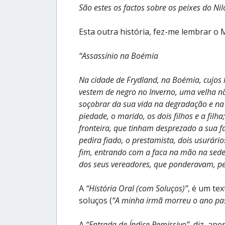
São estes os factos sobre os peixes do Nil
Esta outra história, fez-me lembrar o 
“Assassínio na Boémia
Na cidade de Frydland, na Boémia, cujos
vestem de negro no Inverno, uma velha nã
soçobrar da sua vida na degradação e na
piedade, o marido, os dois filhos e a filha
fronteira, que tinham desprezado a sua f
pedira fiado, o prestamista, dois usurário
fim, entrando com a faca na mão na sede 
dos seus vereadores, que ponderavam, pe
A
“História Oral (com Soluços)”
, é um te
soluços (
“A minha irmã morreu o ano pas
A
“Entrada de Índice Remissivo”
, diz, ape