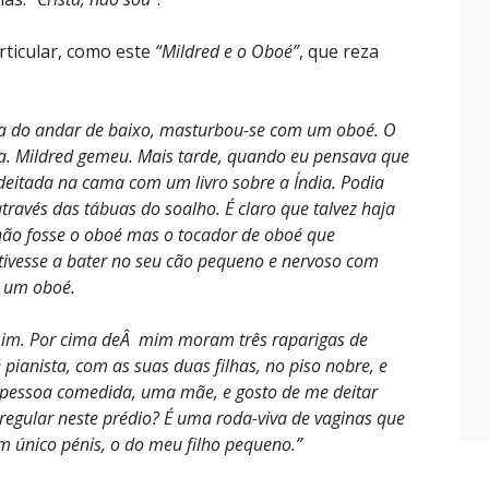
ticular, como este
“Mildred e o Oboé”
, que reza
nha do andar de baixo, masturbou-se com um oboé. O
la. Mildred gemeu. Mais tarde, quando eu pensava que
 deitada na cama com um livro sobre a Índia. Podia
através das tábuas do soalho. É claro que talvez haja
 não fosse o oboé mas o tocador de oboé que
stivesse a bater no seu cão pequeno e nervoso com
o um oboé.
 mim. Por cima deÂ mim moram três raparigas de
pianista, com as suas duas filhas, no piso nobre, e
 pessoa comedida, uma mãe, e gosto de me deitar
egular neste prédio? É uma roda-viva de vaginas que
um único pénis, o do meu filho pequeno.”