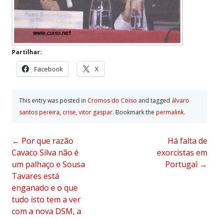
Partilhar:
Facebook
X
This entry was posted in
Cromos do Coiso
and tagged
álvaro
santos pereira
,
crise
,
vitor gaspar
. Bookmark the
permalink
.
Post
←
Por que razão
Há falta de
Cavaco Silva não é
exorcistas em
navigation
um palhaço e Sousa
Portugal
→
Tavares está
enganado e o que
tudo isto tem a ver
com a nova DSM, a