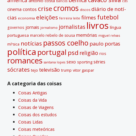
américa
antónio costa
cds
bancos
:
cromos
crise
diário de notí­
contos
cinema
discos
futebol
eleições
cias
filmes
economia
ferreira leite
livros
jornalistas
jornais
lí­ngua
governos
jornalismo
memórias
portuguesa
marcelo rebelo de sousa
miguel relvas
passos coelho
notí­cias
paulo portas
míºsica
polí­tica
portugal
psd
religião
rios
romances
sexo
séries
sporting
santana lopes
sócrates
televisão
tejo
vitor gaspar
trump
A categoria das coisas
Coisas Antigas
Coisas da Vida
Coisas de Viagens
Coisas dos estudos
Coisas Lidas
Coisas meteóricas