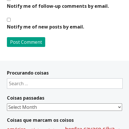
Notify me of follow-up comments by email.
Notify me of new posts by email.
A
l
t
Procurando coisas
e
Search
r
for:
n
Coisas passadas
a
t
Coisas
i
passadas
v
Coisas que marcam os coisos
e
cavaco silva
benfica