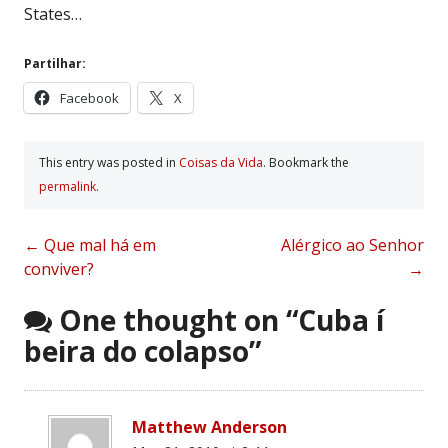
States…
Partilhar:
Facebook
X
This entry was posted in
Coisas da Vida
. Bookmark the
permalink
.
Post
←
Que mal há em
Alérgico ao Senhor
conviver?
→
navigation
One thought on “
Cuba í
beira do colapso
”
Matthew Anderson