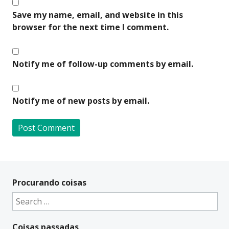
Save my name, email, and website in this
browser for the next time I comment.
Notify me of follow-up comments by email.
Notify me of new posts by email.
A
l
t
Procurando coisas
e
Search
r
for:
n
Coisas passadas
a