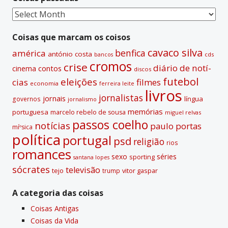
t
Coisas
i
passadas
v
Coisas que marcam os coisos
e
cavaco silva
benfica
américa
antónio costa
cds
bancos
:
cromos
crise
diário de notí­
contos
cinema
discos
futebol
eleições
cias
filmes
economia
ferreira leite
livros
jornalistas
jornais
lí­ngua
governos
jornalismo
memórias
portuguesa
marcelo rebelo de sousa
miguel relvas
passos coelho
notí­cias
paulo portas
míºsica
polí­tica
portugal
psd
religião
rios
romances
sexo
séries
sporting
santana lopes
sócrates
televisão
tejo
vitor gaspar
trump
A categoria das coisas
Coisas Antigas
Coisas da Vida