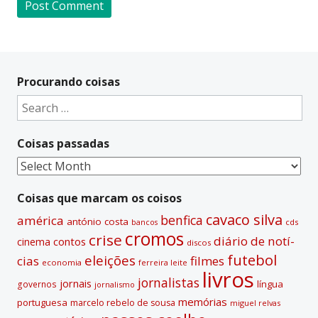
A
l
t
Procurando coisas
e
Search
r
for:
n
Coisas passadas
a
t
Coisas
i
passadas
v
Coisas que marcam os coisos
e
cavaco silva
benfica
américa
antónio costa
cds
bancos
:
cromos
crise
diário de notí­
contos
cinema
discos
futebol
eleições
cias
filmes
economia
ferreira leite
livros
jornalistas
jornais
lí­ngua
governos
jornalismo
memórias
portuguesa
marcelo rebelo de sousa
miguel relvas