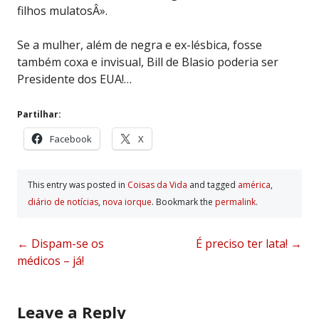
filhos mulatosÂ».
Se a mulher, além de negra e ex-lésbica, fosse
também coxa e invisual, Bill de Blasio poderia ser
Presidente dos EUA!…
Partilhar:
Facebook
X
This entry was posted in
Coisas da Vida
and tagged
américa
,
diário de notí­cias
,
nova iorque
. Bookmark the
permalink
.
Post
←
Dispam-se os
É preciso ter lata!
→
médicos – já!
navigation
Leave a Reply