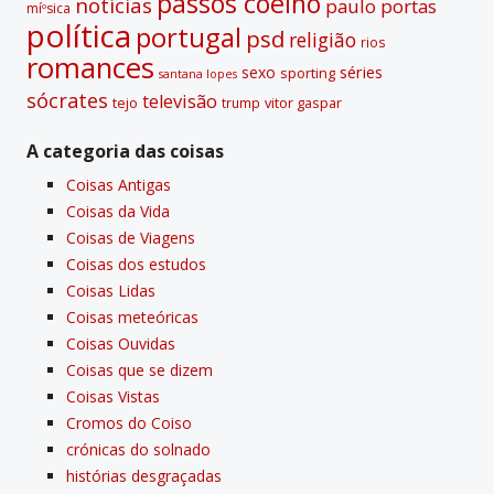
passos coelho
notí­cias
paulo portas
míºsica
polí­tica
portugal
psd
religião
rios
romances
sexo
séries
sporting
santana lopes
sócrates
televisão
tejo
vitor gaspar
trump
A categoria das coisas
Coisas Antigas
Coisas da Vida
Coisas de Viagens
Coisas dos estudos
Coisas Lidas
Coisas meteóricas
Coisas Ouvidas
Coisas que se dizem
Coisas Vistas
Cromos do Coiso
crónicas do solnado
histórias desgraçadas