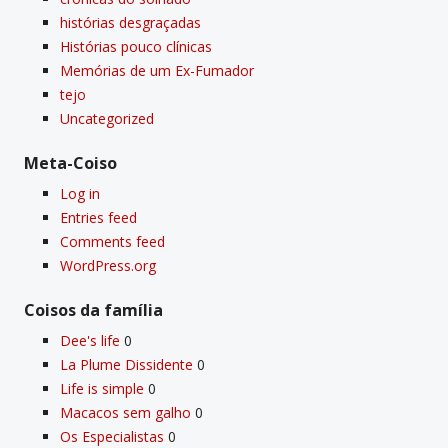
histórias desgraçadas
Histórias pouco clí­nicas
Memórias de um Ex-Fumador
tejo
Uncategorized
Meta-Coiso
Log in
Entries feed
Comments feed
WordPress.org
Coisos da famí­lia
Dee's life
0
La Plume Dissidente
0
Life is simple
0
Macacos sem galho
0
Os Especialistas
0