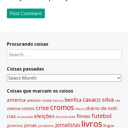
A
l
t
Procurando coisas
e
Search
r
for:
n
Coisas passadas
a
t
Coisas
i
passadas
v
Coisas que marcam os coisos
e
cavaco silva
benfica
américa
antónio costa
cds
bancos
:
cromos
crise
diário de notí­
contos
cinema
discos
futebol
eleições
cias
filmes
economia
ferreira leite
livros
jornalistas
jornais
lí­ngua
governos
jornalismo