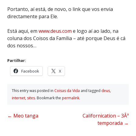
Portanto, aí está, de novo, o link que vos envia
directamente para Ele.
Está aqui, em
www.deus.com
e logo aí ao lado, na
coluna dos Coisos da Família – até porque Deus é cá
dos nossos…
Partilhar:
Facebook
X
This entry was posted in
Coisas da Vida
and tagged
deus
,
internet
,
sites
. Bookmark the
permalink
.
Post
←
Meo tanga
Californication – 3Âª
temporada
→
navigation