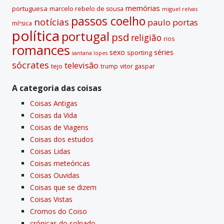
memórias
portuguesa
marcelo rebelo de sousa
miguel relvas
passos coelho
notí­cias
paulo portas
míºsica
polí­tica
portugal
psd
religião
rios
romances
sexo
séries
sporting
santana lopes
sócrates
televisão
tejo
vitor gaspar
trump
A categoria das coisas
Coisas Antigas
Coisas da Vida
Coisas de Viagens
Coisas dos estudos
Coisas Lidas
Coisas meteóricas
Coisas Ouvidas
Coisas que se dizem
Coisas Vistas
Cromos do Coiso
crónicas do solnado