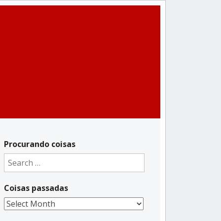
Procurando coisas
Search
for:
Coisas passadas
Coisas
passadas