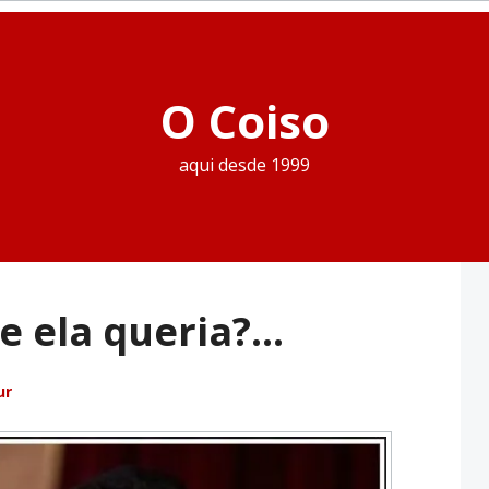
O Coiso
aqui desde 1999
e ela queria?…
ur