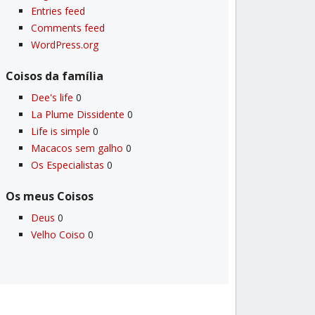
Entries feed
Comments feed
WordPress.org
Coisos da famí­lia
Dee's life
0
La Plume Dissidente
0
Life is simple
0
Macacos sem galho
0
Os Especialistas
0
Os meus Coisos
Deus
0
Velho Coiso
0