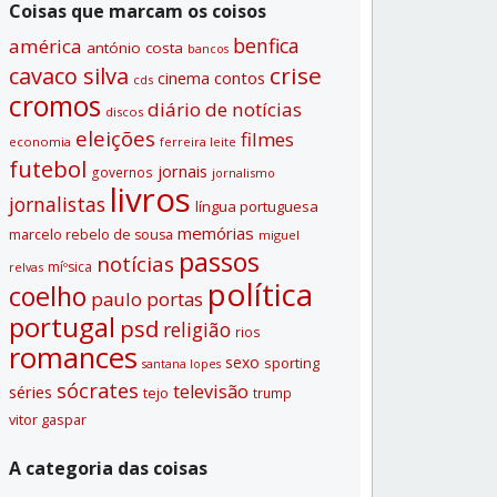
Coisas que marcam os coisos
benfica
américa
antónio costa
bancos
crise
cavaco silva
contos
cinema
cds
cromos
diário de notí­cias
discos
eleições
filmes
economia
ferreira leite
futebol
jornais
governos
jornalismo
livros
jornalistas
lí­ngua portuguesa
memórias
marcelo rebelo de sousa
miguel
passos
notí­cias
míºsica
relvas
polí­tica
coelho
paulo portas
portugal
psd
religião
rios
romances
sexo
sporting
santana lopes
sócrates
televisão
séries
tejo
trump
vitor gaspar
A categoria das coisas