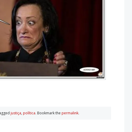
tagged
justiça
,
polí­tica
. Bookmark the
permalink
.