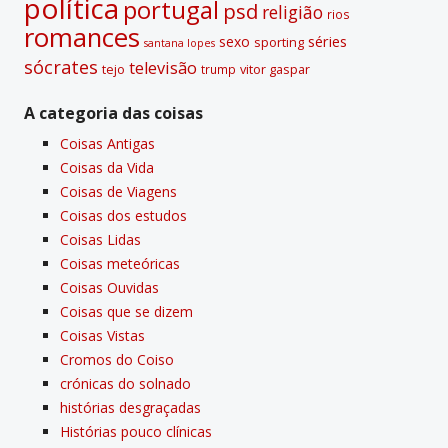
polí­tica
portugal
psd
religião
rios
romances
sexo
séries
sporting
santana lopes
sócrates
televisão
tejo
vitor gaspar
trump
A categoria das coisas
Coisas Antigas
Coisas da Vida
Coisas de Viagens
Coisas dos estudos
Coisas Lidas
Coisas meteóricas
Coisas Ouvidas
Coisas que se dizem
Coisas Vistas
Cromos do Coiso
crónicas do solnado
histórias desgraçadas
Histórias pouco clí­nicas