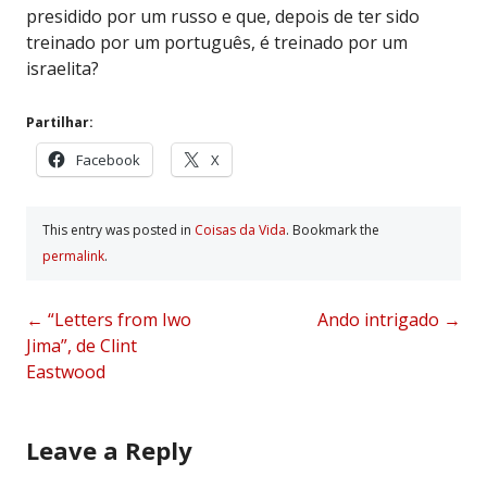
presidido por um russo e que, depois de ter sido
treinado por um português, é treinado por um
israelita?
Partilhar:
Facebook
X
This entry was posted in
Coisas da Vida
. Bookmark the
permalink
.
Post
←
“Letters from Iwo
Ando intrigado
→
Jima”, de Clint
navigation
Eastwood
Leave a Reply