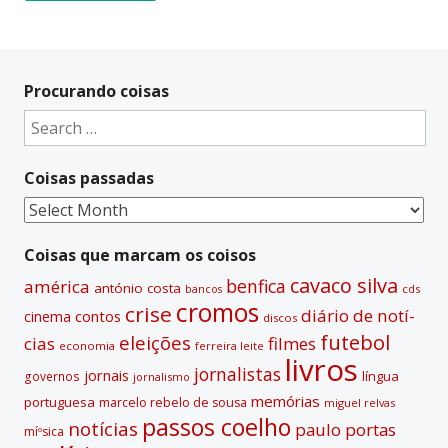
A
l
t
Procurando coisas
e
Search
r
for:
n
Coisas passadas
a
t
Coisas
i
passadas
v
Coisas que marcam os coisos
e
cavaco silva
benfica
américa
antónio costa
cds
bancos
:
cromos
crise
diário de notí­
contos
cinema
discos
futebol
eleições
cias
filmes
economia
ferreira leite
livros
jornalistas
jornais
lí­ngua
governos
jornalismo
memórias
portuguesa
marcelo rebelo de sousa
miguel relvas
passos coelho
notí­cias
paulo portas
míºsica