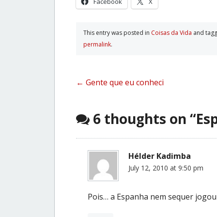
Facebook
X
This entry was posted in
Coisas da Vida
and tag
permalink
.
Post
←
Gente que eu conheci
navigation
6 thoughts on “
Es
Hélder Kadimba
July 12, 2010 at 9:50 pm
Pois… a Espanha nem sequer jogou c