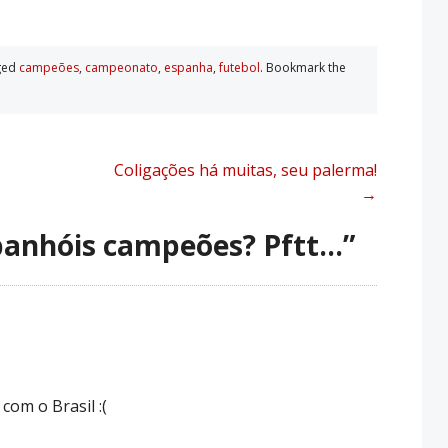
ged
campeões
,
campeonato
,
espanha
,
futebol
. Bookmark the
Coligações há muitas, seu palerma!
→
panhóis campeões? Pftt…
”
om o Brasil :(