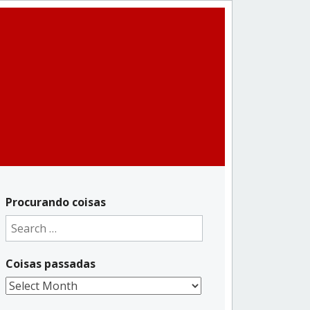
Procurando coisas
Search
for:
Coisas passadas
Coisas
passadas