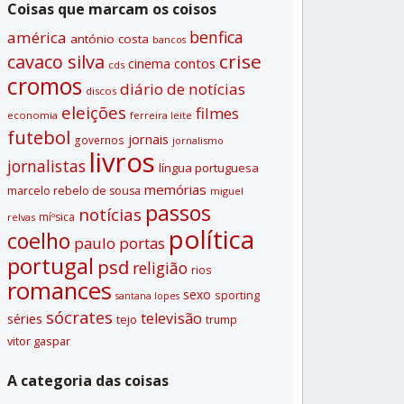
Coisas que marcam os coisos
benfica
américa
antónio costa
bancos
crise
cavaco silva
contos
cinema
cds
cromos
diário de notí­cias
discos
eleições
filmes
economia
ferreira leite
futebol
jornais
governos
jornalismo
livros
jornalistas
lí­ngua portuguesa
memórias
marcelo rebelo de sousa
miguel
passos
notí­cias
míºsica
relvas
polí­tica
coelho
paulo portas
portugal
psd
religião
rios
romances
sexo
sporting
santana lopes
sócrates
televisão
séries
tejo
trump
vitor gaspar
A categoria das coisas