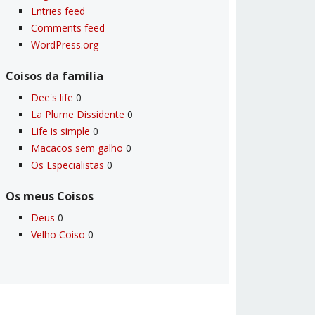
Entries feed
Comments feed
WordPress.org
Coisos da famí­lia
Dee's life
0
La Plume Dissidente
0
Life is simple
0
Macacos sem galho
0
Os Especialistas
0
Os meus Coisos
Deus
0
Velho Coiso
0