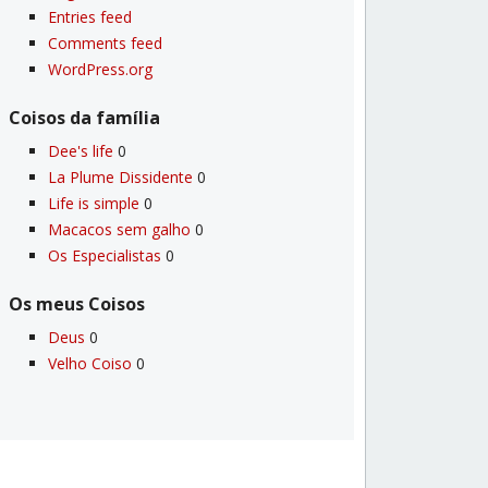
Entries feed
Comments feed
WordPress.org
Coisos da famí­lia
Dee's life
0
La Plume Dissidente
0
Life is simple
0
Macacos sem galho
0
Os Especialistas
0
Os meus Coisos
Deus
0
Velho Coiso
0