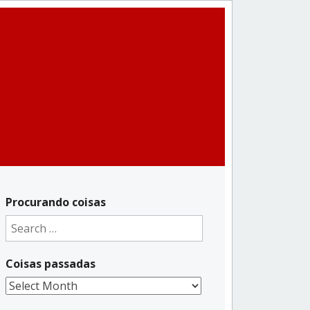
Procurando coisas
Search
for:
Coisas passadas
Coisas
passadas