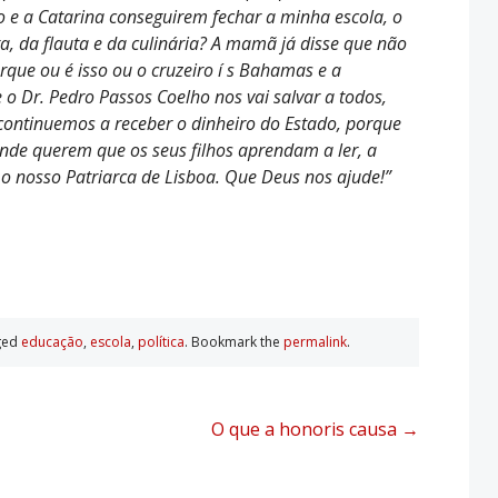
mo e a Catarina conseguirem fechar a minha escola, o
ga, da flauta e da culinária? A mamã já disse que não
orque ou é isso ou o cruzeiro í s Bahamas e a
 Dr. Pedro Passos Coelho nos vai salvar a todos,
 continuemos a receber o dinheiro do Estado, porque
onde querem que os seus filhos aprendam a ler, a
 o nosso Patriarca de Lisboa. Que Deus nos ajude!”
ged
educação
,
escola
,
polí­tica
. Bookmark the
permalink
.
O que a honoris causa
→