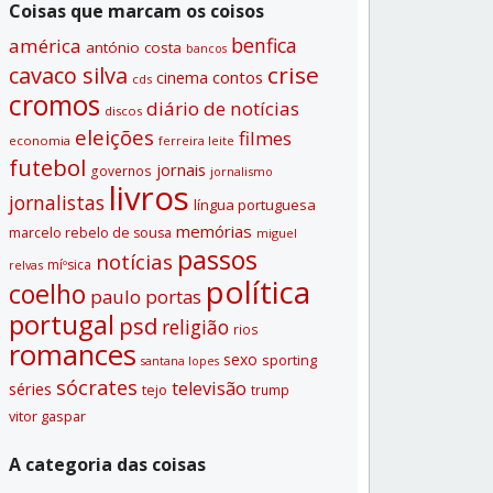
Coisas que marcam os coisos
benfica
américa
antónio costa
bancos
crise
cavaco silva
contos
cinema
cds
cromos
diário de notí­cias
discos
eleições
filmes
economia
ferreira leite
futebol
jornais
governos
jornalismo
livros
jornalistas
lí­ngua portuguesa
memórias
marcelo rebelo de sousa
miguel
passos
notí­cias
míºsica
relvas
polí­tica
coelho
paulo portas
portugal
psd
religião
rios
romances
sexo
sporting
santana lopes
sócrates
televisão
séries
tejo
trump
vitor gaspar
A categoria das coisas